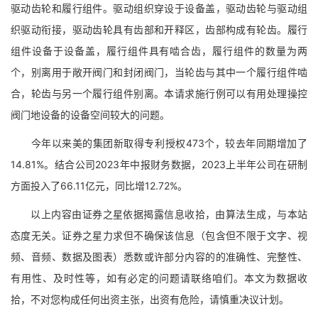
驱动齿轮和履行组件。驱动组织穿设于设备盖，驱动齿轮与驱动组
织驱动衔接，驱动齿轮具有齿部和开释区，齿部构成有轮齿。履行
组件设备于设备盖，履行组件具有啮合齿，履行组件的数量为两
个，别离用于敞开阀门和封闭阀门，当轮齿与其中一个履行组件啮
合，轮齿与另一个履行组件别离。本请求施行例可以有用处理操控
阀门地设备的设备空间较大的问题。
今年以来美的集团新取得专利授权473个，较去年同期增加了
14.81%。结合公司2023年中报财务数据，2023上半年公司在研制
方面投入了66.11亿元，同比增12.72%。
以上内容由证券之星依据揭露信息收拾，由算法生成，与本站
态度无关。证券之星力求但不确保该信息（包含但不限于文字、视
频、音频、数据及图表）悉数或许部分内容的的准确性、完整性、
有用性、及时性等，如有必定的问题请联络咱们。本文为数据收
拾，不对您构成任何出资主张，出资有危险，请慎重决议计划。