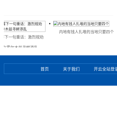
内地有钱人扎堆的当地只要四个
撂下一句重话：激烈规劝
在霍尔木兹寻衅添乱
首页
关于我们
开云全站登