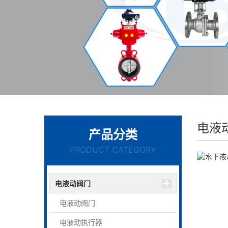
电液
产品分类
PRODUCT CATEGORY
电液动阀门
电液动阀门
电液动执行器