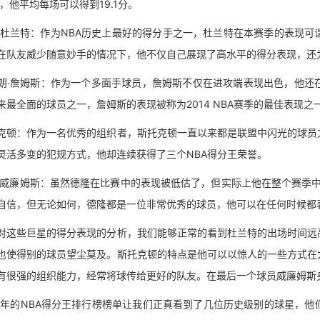
，他平均每场可以得到19.1分。
兰特：作为NBA历史上最好的得分手之一，杜兰特在本赛季的表现可
在队友威少随意妙手的情况下，他不仅自己展现了高水平的得分表现，还
詹姆斯：作为一个多面手球员，詹姆斯不仅在进攻端表现出色，他还在
来最全面的球员之一，詹姆斯的表现被称为2014 NBA赛季的最佳表现之
：作为一名优秀的组织者，斯托克顿一直以来都是联盟中闪光的球员之
灵活多变的犯规方式，他却连续获得了三个NBA得分王荣誉。
廉姆斯：虽然德隆在比赛中的表现被低估了，但实际上他在整个赛季中
自信，但无论如何，德隆都是一位非常优秀的球员，他可以在任何时候都
些巨星的得分表现的分析，我们能够正常的看到杜兰特的出场时间远高
也使得别的球员望尘莫及。斯托克顿的特点是他可以以惊人的一些方式在
有很强的组织能力，经常将球传给更好的队友。在最后一个球员威廉姆斯
年的NBA得分王排行榜榜单让我们正真看到了几位历史级别的球星，他