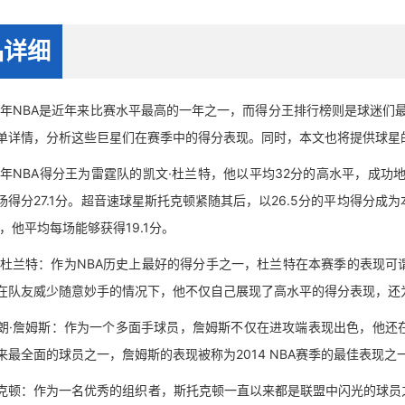
品详细
年NBA是近年来比赛水平最高的一年之一，而得分王排行榜则是球迷们最为
单详情，分析这些巨星们在赛季中的得分表现。同时，本文也将提供球星
年NBA得分王为雷霆队的凯文·杜兰特，他以平均32分的高水平，成功
场得分27.1分。超音速球星斯托克顿紧随其后，以26.5分的平均得分成
，他平均每场能够获得19.1分。
兰特：作为NBA历史上最好的得分手之一，杜兰特在本赛季的表现可
在队友威少随意妙手的情况下，他不仅自己展现了高水平的得分表现，还
詹姆斯：作为一个多面手球员，詹姆斯不仅在进攻端表现出色，他还在
来最全面的球员之一，詹姆斯的表现被称为2014 NBA赛季的最佳表现之
：作为一名优秀的组织者，斯托克顿一直以来都是联盟中闪光的球员之