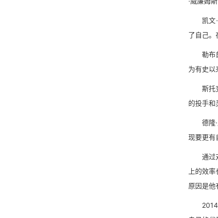
·威廉姆斯
凯文·杜
了自己。
勒布朗·
为有史以
斯托克顿
的投手和
德隆·威
现要更有
通过对这
上的效率
原因是他
2014