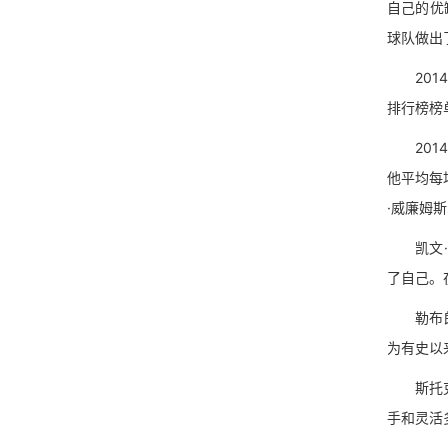
自己的优
球队做出
2014
排行榜榜
2014
他平均每
·威廉姆斯
凯文·杜
了自己。
勒布朗·
为有史以
斯托克顿
手和灵活