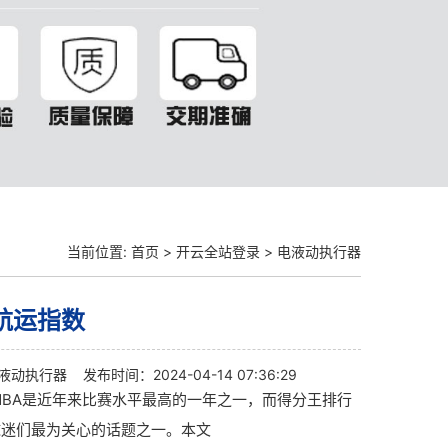
当前位置:
首页
>
开云全站登录
>
电液动执行器
航运指数
液动执行器
发布时间：2024-04-14 07:36:29
年NBA是近年来比赛水平最高的一年之一，而得分王排行
球迷们最为关心的话题之一。本文