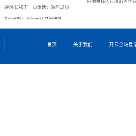
内地有钱人扎堆的当地只
朗副外长撂下一句重话：激烈规劝
马克龙别在霍尔木兹寻衅添乱
首页
关于我们
开云全站登