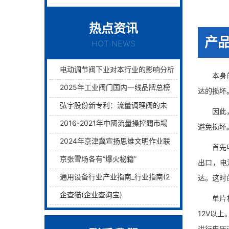
热点资讯
产
HOT NEWS
电动调节阀下业对本行业的影响分析
本身的惯
2025年工业阀门国内一线品牌总榜单前十名
达的损坏
弘宇股份新专利：流量调理阀的未来已来过滤与调理两层护航！
因此，需
2016-2021年中國流量操控閥市場远景及融資戰略咨詢報告
避免损坏
2024年京津冀宣扬思维文明作业联席会议在津举行
首先电流
京张雪场各有“爆火秘籍”
出口，电
通用设备行业产业指南_行业指南(2)_前瞻 - 前瞻网
达。这时
企查猫(企业查询宝)
单片机输
12V以
进行电压