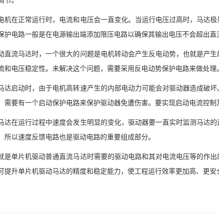
在正常运行时，电流和电压会一直变化。当运行电压过高时，马达极易
保护电路一般是在电源输出端添加限压电路以确保其输出电压不会超出直
流马达时，一个很大的问题是电机转动会产生反电动势，也就是产生的
流和电压稳定性。未解决这个问题，需要采用反电动势保护电路来做处理
启动时，由于电机高转速产生的内部电动力可能会对驱动器造成破坏。
。需要有一个启动保护电路来保护驱动器免遭伤害。要实现启动电流控制
在运行过程中速度会发生明显的变化，驱动器要一直实时监测马达的运
。所以速度反馈电路也是驱动电路的重要组成部分。
单片机驱动普通直流马达时需要的驱动电路和其对电流电压等的作出的
可提升单片机驱动马达的精度和稳定能力，使工程运行效率更加高、更安