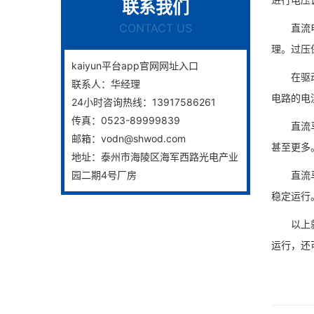
联系我们
CONTACT US
直流电机
理。过压
kaiyun平台app官网网址入口
在驱动直
联系人：
华经理
电路的电
24小时咨询热线：
13917586261
传真：
0523-89999839
直流马达
邮箱：
vodn@shwod.com
甚至更多
地址：
泰州市海陵区海军西路光电产业
园二期4号厂房
直流马达
稳定运行
以上就是
运行，还