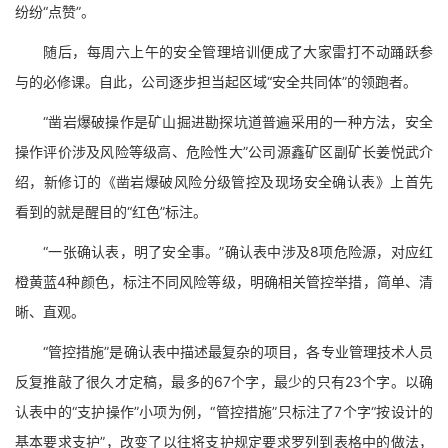
纷纷“点赞”。
随后，每周六上午的安全管理培训便成了大家雷打不动踊跃参
与的必修课。自此，公司逐步担当起区域“安全共同体”的领跑者。
“凿岩爆破操作是矿山掘进勘探坑道普遍采用的一种方法，安全
操作评价涉及风险等级高、危险性大”公司源鑫矿区副矿长姜悦武介
绍，新修订的《凿岩爆破风险分级管控及现场安全确认表》上首先
看到的就是醒目的“红色”标注。
“一张确认表，明了安全事。”确认表中涉及8项危险源，对应红
橙黄蓝4种颜色，标注不同风险等级，明确相关管控举措，简单、清
晰、直观。
“管控措施”是确认表中描述最复杂的项目，各专业管理技术人员
反复推敲了很久才定稿，最多的67个字，最少的只有23个字。以确
认表中的“支护操作”小项为例，“管控措施”只标注了7个字“按设计的
基本要求支护”，改变了以往将支护规定要求罗列到表格中的做法，