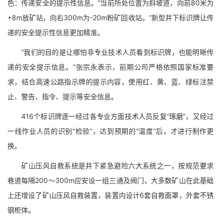
色：传递安全的提示性信息。“当前所处位置为斜坡道，向前80米为
+8m放矿站，向右300m为-20m粉矿回收站。”新型井下标识牌让传
递的安全提示性信息更加精准。
“我们的目的是让哪怕非专业技术人员看到标识牌，也能明晰传
递的安全提示信息。”张宗永表示，前期公司严格依照国家标准要
求，结合高速公路指示牌的提示内容，使用红、黄、蓝、绿标注禁
止、警告、指令、提示等安全信息。
416个标识牌逐一经过各专业方面技术人员反复“琢磨”，又经过
一线作业人员的识别“检验”，达到预期的“温度”后，才进行制作更
换。
矿山压风自救系统是井下紧急避险六大系统之一，按规范要求
巷道每隔200～300m应安设一组三通及阀门，大多数矿山在此基础
上还增设了矿山压风自救装置，装置内设计6套自救面罩，外套不锈
钢柜体。