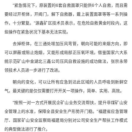
“紧急情况下，原装置的6套自救面罩只能供6个人自救，而且需
要经过开柜体，开阀门，解下自救器，戴上装置面罩等等一系列操
作，十分繁复。”源鑫矿区技术员表示，在危险自救黄金时段内，这
些操作在紧急状况下基本无法实现。
去掉柜体，在三通处增加压风弯管，朝向可能的来烟方向，即
可以屏蔽或阻止炮烟，又能形成局部正压氧环境。借鉴国家六大系
统示范矿山中金湖北三鑫公司压风自救设施的成功做法，张宗永带
领技术人员进一步进行了改进。
朝向的变化，可以让所有应急到达此区域的人员呼吸到新鲜空
气。最关键的是仅仅需要打开开关一项操作，简单、实用、高效。
“按照一对一方式开展民企矿山业务交流帮扶，提升非煤矿山安
全管理上的水准，保障全县安全生产形势开门稳。”福建省应急管理
厅、国家矿山安全监察局福建局分别对公司安全生产帮扶工作模式
的典型做法进行了推介。