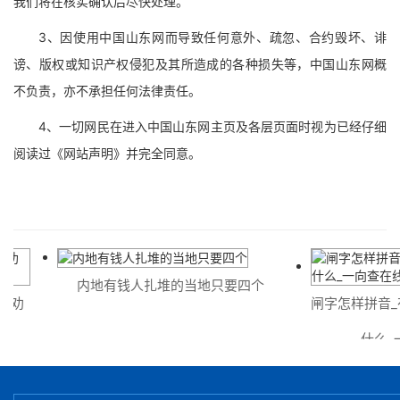
我们将在核实确认后尽快处理。
3、因使用中国山东网而导致任何意外、疏忽、合约毁坏、诽
谤、版权或知识产权侵犯及其所造成的各种损失等，中国山东网概
不负责，亦不承担任何法律责任。
4、一切网民在进入中国山东网主页及各层页面时视为已经仔细
阅读过《网站声明》并完全同意。
内地有钱人扎堆的当地只要四个
劝
闸字怎样拼音_有
什么_一