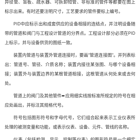
异径管、盲板、疏水器、可拆卸短管、非标准的管件等都要在图上
标示出来。有时还要注明尺寸，工艺要求的管件要标上编号。
PID中应标示出和成套供应的设备相接的连结点，并注明设备随
带的管道和阀门与工程设计管道的分界点。工程设计部分必须在PID
上标示，并与设备供货的图纸一致。
装置内管道与装置外管道连接时，要画“管道连接图”。并列表标
出：管道号、管径、介质名称；装置内接往某张图、与哪个设备相
接；装置外与装置边界的某根管道相接，这根管道从何处来或去何
处。
管道上的阀门及其他管件➨应用细实线按标准所规定的符号在相
应处画出，并标注其规格代号。
符号包括图形符号和字母代号，它们组合起来表示工业仪表所
处理的被测变量和功能，或表示仪表、设备、元件、管线的名称。
仪表（包括检测、显示、控制等仪表）的图形符号是一个细实