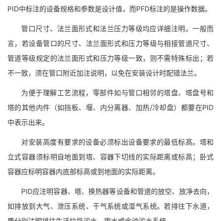
PID中标注的设备规格和参数是设计值，而PFD标注的是操作数据。
管口尺寸、法兰面形式和法兰压力等级均应详细注明。一般而
言，若设备管口的尺寸、法兰面形式和压力等级与相接管道尺寸、
管道等级规定的法兰面形式和压力等级一致，则不需特殊标出；若
不一致，须在管口附近加注说明，以免在安装设计时配错法兰。
为便于理解工艺流程，零部件如与管口相邻的塔盘、塔盘号和
塔的其他内件（如挡板、堰、内分离器、加热/冷却盘）都要在PID
中表示出来。
对安装高度有要求的设备必须标出设备要求的最低标高。塔和
立式容器须标明自地面到塔、容器下切线的实际距离或标高；卧式
容器应标明容器内底部标高或到地面的实际距离。
PID应注明容器、塔、换热器等设备和管道的放空、放净去向，
如排放到大气、泄压系统、干气系统或湿气系统。若排往下水道，
要分别注明排往生活垃圾污水、雨水或含油污水系统。