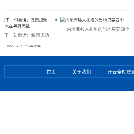
内地有钱人扎堆的当地只要四个
一句重话：激烈规劝
霍尔木兹寻衅添乱
首页
关于我们
开云全站登