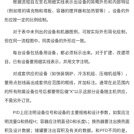
根据流程自左至右用细实线表示出设备的简略外形和内部特征
（例如塔的填充物和塔板、容器的搅拌器和加热管等），设备的外
形应按一定的比例绘制。
对于表中未列出的设备和机器图例，可按实际外形简化绘制，
但在同一流程图中，同类设备的外形应一致。
每台设备包括备用设备，都必须标示出来。对于扩建、改建项
目，已有设备要用细实线表示，并用文字注明。
对成套供应的设备（如快装锅炉、冷冻机组、压缩机组等），
要用点划线画出成套供应范围的框线，并加标注。通常在此范围内
的所有附属设备位号后都要带后缀“X”以示这部分设备随主机供应，
不需另外订货。
PID上应注明设备位号和设备的主要规格和设计参数，如泵应注
明流量Q和扬程H；容器应注明直径D和长度L；换热器要注出换热面
积及设计数据；储罐要注出容积及有关的数据。和PFD不同的是，