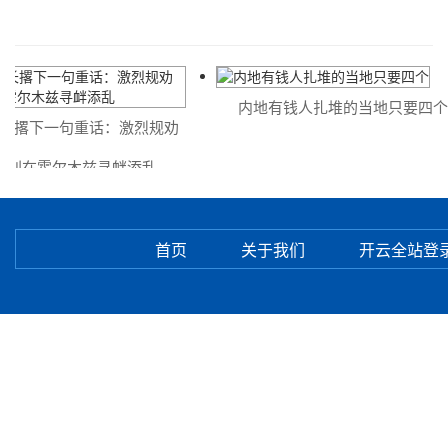
内地有钱人扎堆的当地只要四个
长撂下一句重话：激烈规劝
别在霍尔木兹寻衅添乱
首页
关于我们
开云全站登