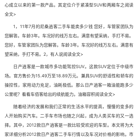
心成立以来的第一款产品。其定位介于紧凑型SUV和两厢车之阅读
全文>
1，11年7月的尼桑逍客二手车能卖多少钱 您好，车管家团队为
您解答。车龄3年。车况好的线万左右。满意有望采纳，手打不易。
您好，车管家团队为您解答。车龄3年。车况好的线万左右。满意有
望采纳，手打不易。2，有人说阅读全文>
日产逍客是一款城市多功能驾控SUV。这款SUV定位于中级市
场。官方售价为15.49万至18.89万元。兼具SUV的舒适性和轿车的
操控性，家用动力充足，油耗极低。那么日产逍客一箱油能跑多少
公里呢？看看车佰客给出的续航能力。油箱容积阅读全文>
随着经济的发展和我们正常的生活水平的提高，慢慢的变多的
人开始购买汽车。二手车市场也随之兴起，成为人类买车的又一选
择。其中，2012款日产逍客是一款比较受欢迎的车型。本文将为大
家详细分析2012款日产逍客二手车行情以及车况对价格的影响。市