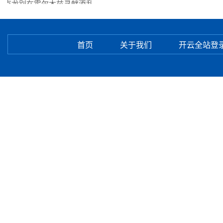
克龙别在霍尔木兹寻衅添乱
首页
关于我们
开云全站登