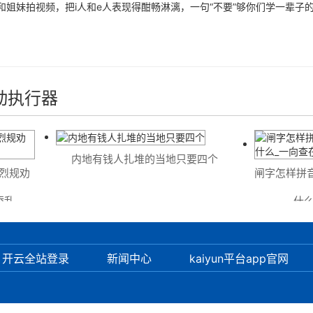
妹拍视频，把i人和e人表现得酣畅淋漓，一句“不要”够你们学一辈子
动执行器
内地有钱人扎堆的当地只要四个
规劝
闸字怎样拼音
乱
什么
开云全站登录
新闻中心
kaiyun平台app官网