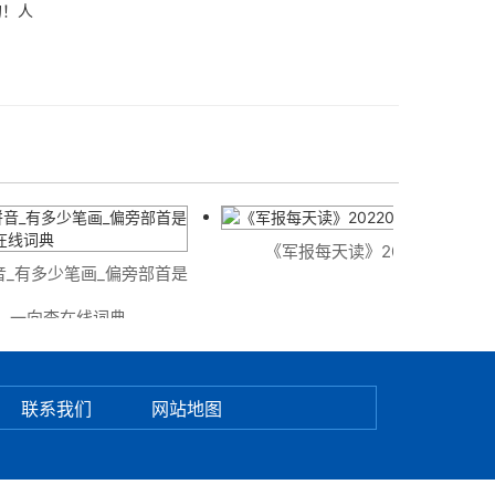
的！人
《军报每天读》20220715
_有多少笔画_偏旁部首是
_一向查在线词典
联系我们
网站地图