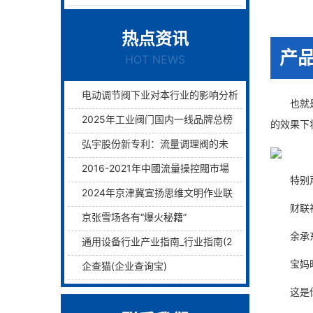
热点资讯
产
HOT NEWS
电动调节阀下业对本行业的影响分析
也就是说
2025年工业阀门国内一线品牌总榜单前十名
的效果下
弘宇股份新专利：流量调理阀的未来已来过滤与调理两层护航！
2016-2021年中國流量操控閥市場远景及融資戰略咨詢報告
特别声明
2024年京津冀宣扬思维文明作业联席会议在津举行
财联社2
京张雪场各有“爆火秘籍”
余承东开
通用设备行业产业指南_行业指南(2)_前瞻 - 前瞻网
宝妈晒出
企查猫(企业查询宝)
这是你生