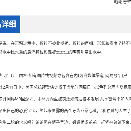
和密度
品详细
，在沉积过程中，颗粒不彼此搅扰，颗粒的巨细、形状和密度坚持不变
将水中比水重的悬浮颗粒和混凝土发生的明矾别离出水中。
：以上内容(如有图片或视频亦包含在内)为自媒体渠道“网易号”用户
月11日电，美国总统拜登估计将于当地时间周日与以色列总理内塔尼
问界M9回深圳：手离方向盘被罚法规滞后技术发展 共享智驾不如人
自己的心爱宝宝，笑起来显露的两个牙齿非常心爱，“和独爱的人生了
二胎的含义吗？弟弟爬在柜子里边，姐姐忧虑弟弟，赶紧抱弟弟下来