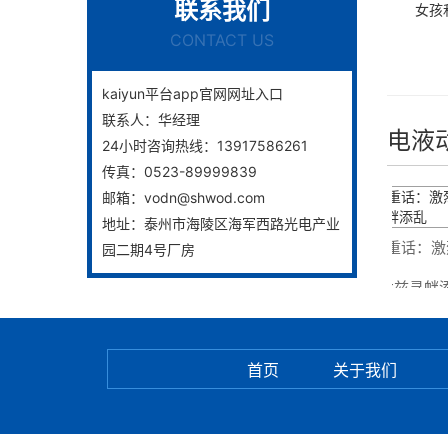
联系我们
女孩和姐
CONTACT US
kaiyun平台app官网网址入口
联系人：
华经理
电液
24小时咨询热线：
13917586261
传真：
0523-89999839
邮箱：
vodn@shwod.com
地址：
泰州市海陵区海军西路光电产业
动国标蝶阀下业开展猜测
伊朗副外长撂下一句重话：激烈
园二期4号厂房
马克龙别在霍尔木兹寻衅添
首页
关于我们