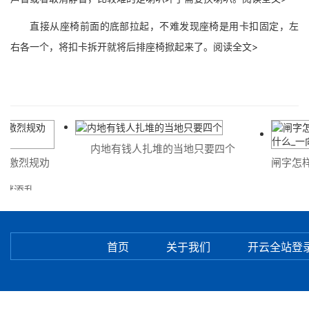
直接从座椅前面的底部拉起，不难发现座椅是用卡扣固定，左
右各一个，将扣卡拆开就将后排座椅掀起来了。阅读全文>
内地有钱人扎堆的当地只要四个
激烈规劝
闸字怎样拼
添乱
什
首页
关于我们
开云全站登