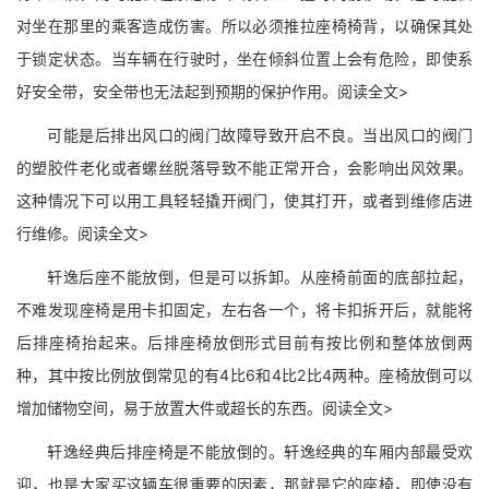
对坐在那里的乘客造成伤害。所以必须推拉座椅椅背，以确保其处
于锁定状态。当车辆在行驶时，坐在倾斜位置上会有危险，即使系
好安全带，安全带也无法起到预期的保护作用。阅读全文>
可能是后排出风口的阀门故障导致开启不良。当出风口的阀门
的塑胶件老化或者螺丝脱落导致不能正常开合，会影响出风效果。
这种情况下可以用工具轻轻撬开阀门，使其打开，或者到维修店进
行维修。阅读全文>
轩逸后座不能放倒，但是可以拆卸。从座椅前面的底部拉起，
不难发现座椅是用卡扣固定，左右各一个，将卡扣拆开后，就能将
后排座椅抬起来。后排座椅放倒形式目前有按比例和整体放倒两
种，其中按比例放倒常见的有4比6和4比2比4两种。座椅放倒可以
增加储物空间，易于放置大件或超长的东西。阅读全文>
轩逸经典后排座椅是不能放倒的。轩逸经典的车厢内部最受欢
迎，也是大家买这辆车很重要的因素，那就是它的座椅，即使没有