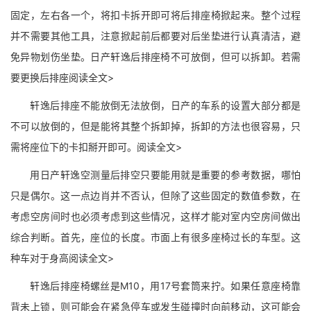
固定，左右各一个，将扣卡拆开即可将后排座椅掀起来。整个过程
并不需要其他工具，注意掀起前后都要对后坐垫进行认真清洁，避
免异物划伤坐垫。日产轩逸后排座椅不可放倒，但可以拆卸。若需
要更换后排座阅读全文>
轩逸后排座不能放倒无法放倒，日产的车系的设置大部分都是
不可以放倒的，但是能将其整个拆卸掉，拆卸的方法也很容易，只
需将座位下的卡扣掰开即可。阅读全文>
用日产轩逸空测量后排空只要能用就是重要的参考数据，哪怕
只是偶尔。这一点边肖并不否认，但除了这些固定的数值参数，在
考虑空房间时也必须考虑到这些情况，这样才能对室内空房间做出
综合判断。首先，座位的长度。市面上有很多座椅过长的车型。这
种车对于身高阅读全文>
轩逸后排座椅螺丝是M10，用17号套筒来拧。如果任意座椅靠
背未上锁，则可能会在紧急停车或发生碰撞时向前移动，这可能会