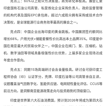
亮点三：60%以上观众为决策层，商务转化率极高。展会汇聚
印度国有石油公司高管、私营炼化企业采购负责人、政府监督管理
的机构代表及国际EPC承包商，超过六成观众拥有采购或技术合作
决策权，是全球能源行业商务效率最高的展会之一。
亮点四：中国企业出海印度的黄金跳板。中国展团签约额同比
增长68%，户用光伏+储能套餐性价比高出本土品牌35%。印度是中
国在南亚最大的贸易伙伴之一，中国企业在阀门、泵、压缩机、钻
机、数字油田等领域具备极强性价比优势，上届多家企业现场达成
年度合作意向。
亮点五：同期15场高端研讨会含金量极高。研讨会可获印度工
程师协会（IEI）认证学分，壳牌、印度石油等公司高管亲自主讲，
议题覆盖油气田数字化、氢能供应链、电网韧性量化评估、CCUS等
前沿方向，是洞察南亚能源政策走向与投资趋势的顶级窗口。
印度是世界第六大石油消费国，预计到2026年将成为第四大石