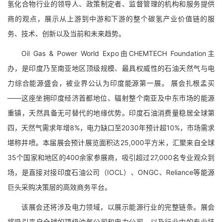
氢化合物行业的领导人、政策制定者、监督管理的机构和服务提供
商的观点，展示从上游到中游和下游的整个碳氢产业价值链的服
务、技术、创新以及当前和未来趋势。
Oil Gas & Power World Expo由CHEMTECH Foundation主
办，是印度乃至南亚地区顶级规模、最具权威性的石油天然气与电
力综合能源盛会，被业界公认为印度能源第一展。 展会扎根孟买
——这座坐拥印度经济首都地位、辐射整个南亚及中东市场的能源
重镇，天然具备无可替代的地缘优势。印度石油消费量稳居全球第
四，天然气需求年增8%，电力缺口至2030年预计超10%，市场需求
堪称井喷。本届展会预计展览面积达25,000平方米，汇聚来自全球
35个国家和地区的400余家参展商，吸引超过27,000名专业观众到
场，是直接对接印度石油公司（IOCL）、ONGC、Reliance等能源
巨头采购决策层的高效商务平台。
该展会还将涉及电力领域，以展示能源行业的完整链条。展会
将吸引来自全球的顶级油气公司和电力公司，以及行业内的专业技