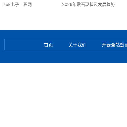
eek电子工程网
2026年霞石现状及发展趋势
首页
关于我们
开云全站登