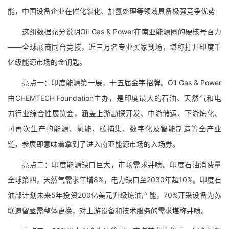
能，中国设备企业在催化裂化、加氢处理等领域具备极强竞争优势
这组数据充分说明Oil Gas & Power在南亚能源圈的硬核号召力
——全球展商同台竞技，近三万名专业买家到场，堪称打开印度千
亿级能源市场的金钥匙。
亮点一：印度能源第一展，十五届金字招牌。Oil Gas & Power
由CHEMTECH Foundation主办，是印度最大的石油、天然气和电
力行业综合性展览会，涵盖上游勘探开发、中游储运、下游炼化、
可再次生产的能源、氢能、碳捕集、数字化及智能制造等全产业
链，参展即意味着拿到了进入南亚能源市场的入场券。
亮点二：印度能源缺口巨大，市场需求井喷。印度石油消费量
全球第四，天然气需求年增8%，电力缺口至2030年超10%。印度石
油部计划未来5年投资200亿美元升级炼油产能，70%开采设备为苏
联遗留亟需整体更换，对上游设备和技术服务的需求堪称井喷。