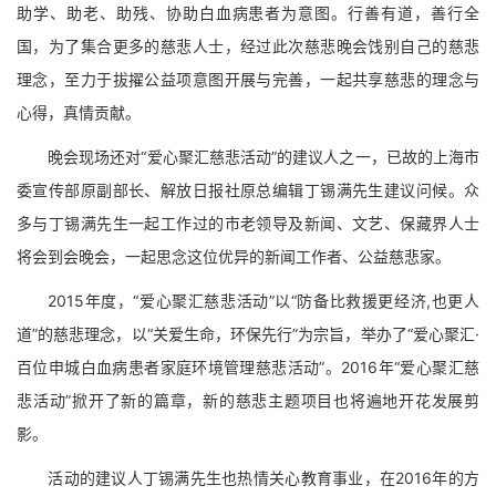
助学、助老、助残、协助白血病患者为意图。行善有道，善行全
国，为了集合更多的慈悲人士，经过此次慈悲晚会饯别自己的慈悲
理念，至力于拔擢公益项意图开展与完善，一起共享慈悲的理念与
心得，真情贡献。
晚会现场还对“爱心聚汇慈悲活动”的建议人之一，已故的上海市
委宣传部原副部长、解放日报社原总编辑丁锡满先生建议问候。众
多与丁锡满先生一起工作过的市老领导及新闻、文艺、保藏界人士
将会到会晚会，一起思念这位优异的新闻工作者、公益慈悲家。
2015年度，“爱心聚汇慈悲活动”以“防备比救援更经济,也更人
道”的慈悲理念，以“关爱生命，环保先行”为宗旨，举办了“爱心聚汇·
百位申城白血病患者家庭环境管理慈悲活动”。2016年“爱心聚汇慈
悲活动”掀开了新的篇章，新的慈悲主题项目也将遍地开花发展剪
影。
活动的建议人丁锡满先生也热情关心教育事业，在2016年的方