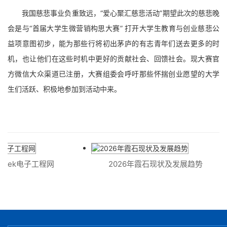
我国慈悲事业负重致远，“爱心聚汇慈悲活动”期望此次的慈悲晚
会是与“首届大学生微营销构思大赛” 打开大学生教育与创业慈悲公
益项意图初步，能为那些行将初出茅庐的有志青年们送去更多的时
机，也让他们在这些时机中更好的贡献社会、回馈社会。现大赛官
方微信大众渠道已注册，大赛组委会呼吁那些怀揣创业愿望的大学
生们活跃、积极地参加到活动中来。
week电子工程网
2026年霞石现状及发展趋势