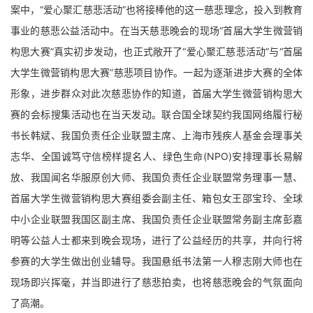
案中，“爱心聚汇慈悲活动”也将接棒他的这一慈悲理念，投入到教育
事业的慈悲公益活动中。在当天慈悲晚会的现场“首届大学生微营销
构思大赛”真实初步发动，也正式敞开了“爱心聚汇慈悲活动”与“首届
大学生微营销构思大赛”慈悲项目协作。一起为逐渐进步大赛的全体
形象，进步群众对此次慈悲协作的知道，首届大学生微营销构思大
赛的会标搜集活动也在当天发动。联合国全球契约我国网络履行秘
书长韩斌、我国负责任企业联盟主席、上海市残疾人基金会理事关
志华、全国诚笃守信榜样提名人、绿色生命(NPO)安排理事长易解
放、我国闻名华服原创大师、我国负责任企业联盟常务理事一慧、
首届大学生微营销构思大赛组委会副主任、箱包女王邵宝玲、全球
中小企业联盟我国区副主席、我国负责任企业联盟常务副主席彭嘉
明等公益人士都来到晚会现场，进行了公益经历的共享，并向行将
参赛的大学生做出创业辅导。我国悬纸书法第一人穆志刚大师也在
现场即兴挥毫，并当即进行了慈悲拍卖，也将慈悲晚会的气氛面向
了高潮。