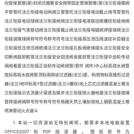
向管保管墩(架)封闭式绷簧安全阀带固定管保管墩(架)法兰衔接蝶阀
平管管托法兰衔接电动闸阀立管管托法兰衔接电动截止阀弯管管托
法兰衔接电动球阀法兰衔接闸阀法兰衔接电液联动阀螺纹衔接闸阀
法兰衔接气液联动阀法兰衔接截止阀法兰衔接电磁阀焊接球阀法兰
衔接调理球阀称号符号称号符号法兰衔接高压泄压阀波纹补偿器法
兰衔接低压泄压阀绝缘法兰法兰衔接孔板阀绝缘接头法兰衔接安全
切断阀装卸鹤管法兰衔接安全回流阀金属软管法兰衔接伞齿轮传动
闸阀看窗法兰衔接正齿轮传动闸阀管(管件 阀件)中心标高疏水阀管
底标高吸水底阀管顶标高网状过滤器(法兰)建、构筑物标高锥形过滤
器(法兰)地坪标高Y型过滤器(法兰)(螺纹)地上芯式过滤器混凝土墩法
兰衔接指示式流量计渠道及踏步法兰衔接阻火器地漏法兰衔接玻璃
管焊接闸阀称号符号称号符号格栅天然土壤剖视地上钢筋混凝土墩
喷淋管动火点漏斗
1. 本站一切资源如无特别阐明，都需求本地电脑装置
OFFICE2007和PDF阅读器。图纸软件为