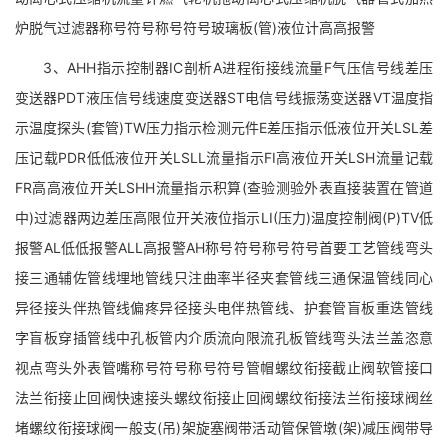
炉脱气过滤器称号符号称号符号玻璃板(管)液位计高高报警
3、AHH指示控制器IC剖析A进程衔接线流量F气压信号线差压
变送器PDT液压信号线速度变送器ST电信号线振荡变送器VT温度指
示温度探头(套管)TW压力指示检测元件E差压指示低液位开关LSL差
压记载PDR低低液位开关LSLL流量指示FI高液位开关LSH流量记载
FR高高液位开关LSHH流量指示积算(查验测验外表直接装置在管道
中)过滤器两边差压高限位开关液位指示LI(压力)温度控制阀(P)TV低
报警AL低低报警ALL高报警AH称号符号称号符号首要工艺管线弯头
接三通辅佐管线埋地管线只注曲率半径夹套管线三通保温管线同心
异径接头伴热管线偏疼异径接头电伴热管线、护套管盲板重迭管线
字盲板穿插管线中孔板管内介质流向限流孔板管线弯头法兰盖恣意
视点弯头外表管嘴称号符号称号符号管帽螺纹衔接截止阀软管接口
法兰衔接止回阀快速接头螺纹衔接止回阀螺纹衔接法兰衔接球阀丝
堵螺纹衔接球阀一般支(吊)架旋塞阀带活动管保管墩(架)减压阀带导