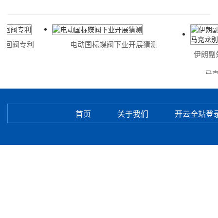
回阀专利
电动国标蝶阀下业开展猜测
伊朗副外
马克龙
首页
关于我们
开云全站登