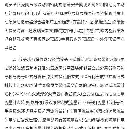
阀安全回流阀气液联动阀密闭式绷簧安全阀调理阀控制阀毛病主动
开外部取压的自力式 阀前压力调理称号符号称号符号控制阀毛病主
动闭清管指示器混合器毛病主动确定 (在最终方位)绝缘法兰 绝缘接
头看窗清管三通玻璃管看窗油罐搅拌器手动加油枪(柱)罐内旋转喷发
混合器孔板管间盲板固定顶罐8字盲板内浮顶罐漏斗 外浮顶罐同心
异径管
2、接头球形罐偏疼异径管接头卧式罐锥形过滤器带加热罐Y型
过滤器过滤器疏水器阻火器旋风分离器装卸鹤管立式分离器称号符
号称号符号卧式分离器浮头式换热器立式LPG汽化器放空立管卧式
斜板出油器火炬 清管器收发筒带流量变送器的 涡轮、漩涡式流量计
磅秤(地秤)离心泵或漩涡泵节省孔板管道泵(立式泵)立式污油泵质量
流量计齿轮泵(螺杆泵)浸没泵容积式流量计 (FE表明流量 检测元件)
手摇泵水环式真空泵超声波流量计(FT表明流量变送器)均速管流量
计电动往复式压缩机 流量整流器带流量累积指示的 容积式流量计电
动离心式压缩机流量计燃气轮机拖动离心式压缩机脱气器管式加热