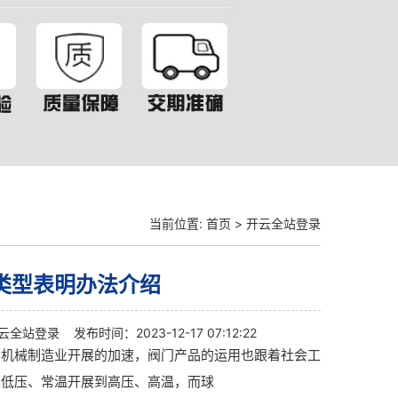
当前位置:
首页
>
开云全站登录
类型表明办法介绍
云全站登录
发布时间：2023-12-17 07:12:22
业机械制造业开展的加速，阀门产品的运用也跟着社会工
从低压、常温开展到高压、高温，而球