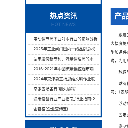
热点资讯
产
HOT NEWS
跟着工业
电动调节阀下业对本行业的影响分析
大幅度提
2025年工业阀门国内一线品牌总榜单前十名
附加条件
弘宇股份新专利：流量调理阀的未来已来过滤与调理两层护航！
说，为用
2016-2021年中國流量操控閥市場远景及融資戰略咨詢報告
球调附加
2024年京津冀宣扬思维文明作业联席会议在津举行
球阀称号
京张雪场各有“爆火秘籍”
号：1表
通用设备行业产业指南_行业指南(2)_前瞻 - 前瞻网
浮动式：
企查猫(企业查询宝)
固定式：
密封原料