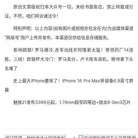
原创文章版权归本大众号一切，未经书面答应，禁止转载或引
证。不然，咱们将诉诸法令！
特别声明：以上内容(如有图片或视频亦包含在内)为自媒体渠道
“网易号”用户上传并发布，本渠道仅供给信息存储服务。
影响欧联! 罗马爆冷,赤军出线岁阿隆索太猛！带领药厂14连
胜，三线！欧联杯大冷门：罗马丢分，卢卡库失良机，穆帅拿下头
名难了
史上最大iPhone要来了！iPhone 16 Pro Max将装备6.9英寸屏
幕
魅族21发布3399元起，1.74mm超窄四等边+骁龙8 Gen3芯片