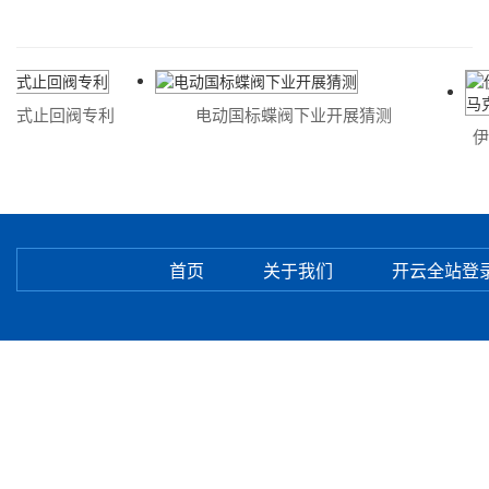
流式止回阀专利
电动国标蝶阀下业开展猜测
伊
首页
关于我们
开云全站登