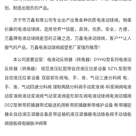
划、制造出抱负的产品。
济宁市万鑫有限公司专业出产出售各种优质电液动球阀，物美
价廉的电液动球阀，选用世界**技能，高效，优质，安全，方便，
万鑫牌电液动球阀是您的正确之选，万鑫电液动球阀，客户**让人
服气的产品，万鑫电液动球阀威望老厂家强烈推荐！
本公司首要运营：电液动反转器（转角器）DYHQ型系列电液动
反转器（转角器） 规范液压缸胶带自控液压拉紧设备 SZYL型胶带
自控液压拉紧设备 双层卸灰阀电、手、液、气动三通分料阀 电、
手、液、气动四通分料阀 煤粉两路分料阀手动浆液阀-料浆闸阀电液
动浆液阀液动浆液阀气动浆液阀星形卸灰阀电液动球阀电液动蝶阀
DDZ型断带抓捕器带式输送机用断带抓捕器断带维护设备 断带捕捉
器全自动液压调偏设备皮带运输机液压调偏器电动插板阀手动插板
阀插板阀电磁脉冲阀等