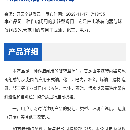
来源：
开云全站登录
发布时间：2023-11-17 17:18:55
本产品是一种作启闭用的旋转型阀门，它是由电液转向器与球
阀组成的,大范围的应用于式油，化工，电力，
产品详细
本产品是一种作启闭用的旋转型阀门，它是由电液转向器与球
阀组成的,大范围的应用于式油，化工，电力，冶金，炼油，建材,造
纸，轻工等工业部门内（液体、气体、蒸汽、污水以及高粘度带有
纤维性和细颗粒）的介质进行启闭操控。
一，用户订购时请注明产品的规范、类型、环境和温度、速度
（开度）等其他工况要求。
如有特别的条件，请与我公司技能部联络，本公司定为您规