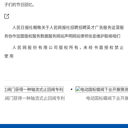
子们的节日回忆。
人民日报社概略关于人民网报社招聘招聘英才广告服务运营服
务协作加盟版权服务数据服务网站声明网站律师信息维护联络咱们
人 民 网 股 份 有 限 公 司 版 权 所 有 ，未 经 书 面 授 权 禁 止
使 用
江阀门获得一种轴流式止回阀专利
电动国标蝶阀下业开展