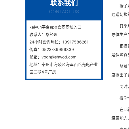
联系我们
据了解，
CONTACT US
通道切换
其采用特
kaiyun平台app官网网址入口
联系人：
华经理
导体生产
24小时咨询热线：
13917586261
根据结构
传真：
0523-89999839
是保障真
邮箱：
vodn@shwod.com
地址：
泰州市海陵区海军西路光电产业
随着半导
园二期4号厂房
度提出了
同时，半
据QYR
在此行业
经营能力