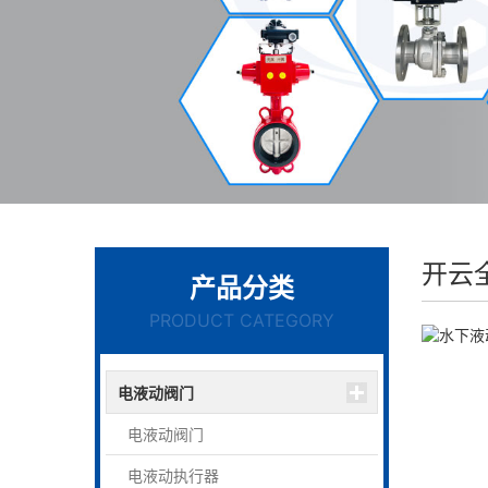
开云
产品分类
PRODUCT CATEGORY
电液动阀门
电液动阀门
电液动执行器