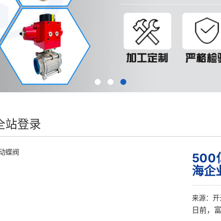
全站登录
50
海企
来源：
开
日前，