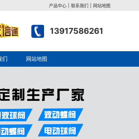
产品中心
|
联系我们
|
网站地图
13917586261
我们
网站地图