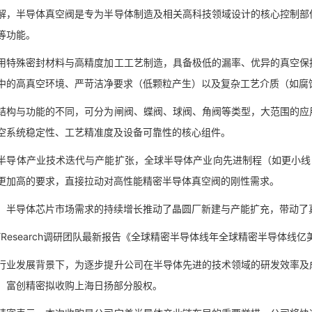
半导体真空阀是专为半导体制造及相关高科技领域设计的核心控制部件
等功能。
殊密封材料与高精度加工工艺制造，具备极低的漏率、优异的真空保持
中的高真空环境、严苛洁净要求（低颗粒产生）以及复杂工艺介质（如腐
与功能的不同，可分为闸阀、蝶阀、球阀、角阀等类型，大范围的应用
空系统稳定性、工艺精准度及设备可靠性的核心组件。
体产业技术迭代与产能扩张，全球半导体产业向先进制程（如更小线D
更加高的要求，直接拉动对高性能精密半导体真空阀的刚性需求。
导体芯片市场需求的持续增长推动了晶圆厂新建与产能扩充，带动了真
esearch调研团队最新报告《全球精密半导体线年全球精密半导体线
发展背景下，为逐步提升公司在半导体先进的技术领域的研发效率及成
，富创精密拟收购上海日扬部分股权。