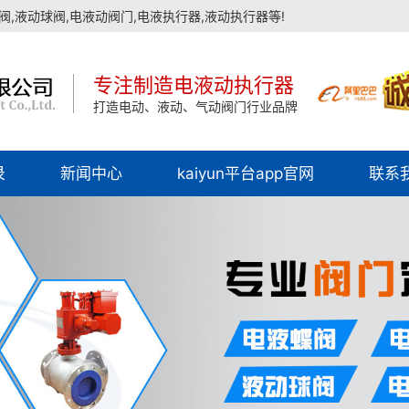
,液动球阀,电液动阀门,电液执行器,液动执行器等!
专注制造电液动执行器
打造电动、液动、气动阀门行业品牌
录
新闻中心
kaiyun平台app官网
联系