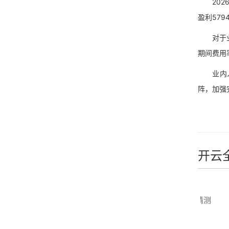
2026
盈利57
对于业绩
期间费用
业内人士
阵，加强
开云
种轴流式止回阀专利
电动国标蝶阀下业开展猜测