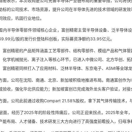
表示，本次收购是公司完善半导体产业链布局的重要举措，公司将快速
助标的公司技术、市场资源，提升公司在半导体先进的技术领域的研发效
同效应，巩固行业地位。
半导体零部件领域核心企业，富创精密主营半导体设备、泛半导体设备配
9.99元/股的发行价登陆科创板，实际募资净额约33.95亿元。
创精密的产品矩阵涵盖工艺零部件、结构零部件、模组产品和气体管路
、化学机械抛光、离子注入等核心环节，已进入中微公司、北方华创、拓
，富创精密同样打入了应用材料、泛林半导体、东京电子、ASMI等全球
，公司在沈阳、南通、北京、新加坡积极地推进布局。南通富创作为IP
成验收，强化华北供应能力；新加坡富创已完成海外龙头客户验证，对接
，公司此前通过收购Compart 21.58%股权，拿下其气体传输技术
，经历了2025年的阶段性阵痛后，公司正迎来拐点。2025年全年，富创
产能布局、人才储备、技术研发三大方向进行了高强度前瞻投入，归母净利