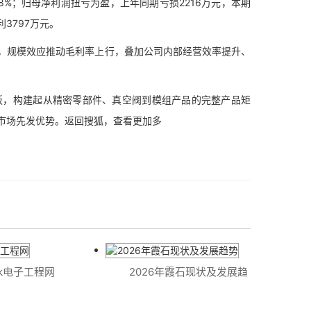
8%；归母净利润扭亏为盈，上年同期亏损2216万元，本期
3797万元。
规模效应推动毛利率上行，叠加公司内部经营效率提升、
，构建起从精密零部件、真空阀到模组产品的完整产品矩
市场先发优势。返回搜狐，查看更加多
k电子工程网
2026年霞石现状及发展趋势