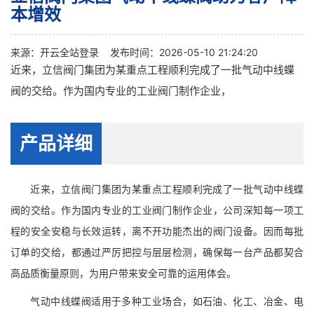
本增效
来源：
开云全站登录
发布时间：2026-05-10 21:24:20
近来，立信阀门集团为某重点工程顺利完成了一批气动中线蝶
阀的交给。作为国内专业的工业阀门制作企业，
产品详细
近来，立信阀门集团为某重点工程顺利完成了一批气动中线蝶
阀的交给。作为国内专业的工业阀门制作企业，公司深知每一项工
程的安全安稳与长效运转，离不开功能杰出的阀门设备。因而每批
订单的交给，都通过严厉把控与层层检测，确保每一台产品都契合
高品质衡量原则，为用户带来安全可靠的运用体会。
气动中线蝶阀适用于多种工业场合，如石油、化工、冶金、电