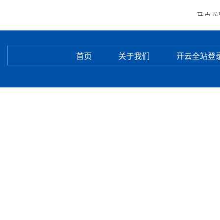
马克龙
首页
关于我们
开云全站登