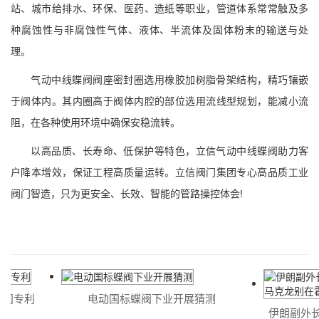
站、城市给排水、环保、医药、造纸等职业，管道体系常常触及多
种腐蚀性与非腐蚀性气体、液体、半流体及固体粉末的输送与处
理。
气动中线蝶阀阀座密封圈选用橡胶加树脂骨架结构，精巧镶嵌
于阀体内。其内圈高于阀体内腔的部位选用流线型规划，能减小流
阻，在各种使用环境中确保安稳流转。
以高品质、长寿命、低保护等特色，立信气动中线蝶阀助力客
户降本增效，保证工程高质量运转。立信阀门集团专心高品质工业
阀门智造，只为更安全、长效、智能的管路操控体会!
阀专利
电动国标蝶阀下业开展猜测
伊朗副外长