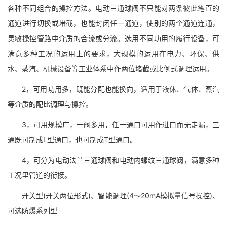
各种不同组合的操控方法。电动三通球阀不只能对两条彼此笔直的
通道进行切换或堵截，也能封闭任一通道，使别的两个通道连通，
灵敏操控管路中介质的合流或分流。选用不同功用的履行设备，可
满意多种工况的运用上的要求，大规模的运用在电力、环保、供
水、蒸汽、机械设备等工业体系中作两位堵截或比例式调理运用。
2，可用功用多，既能分配也能换向，适用于液休、气体、蒸汽
等介质的配比调理与操控。
3，可用规模广，一阀多用，任一通口可用作进口而无走漏，三
通既可制成L型通口，也可制成T型通口。
4，可分为电动法兰三通球阀和电动内螺纹三通球阀，满意多种
工况里管道的衔接。
开关型(开关两位形式)、智能调理(4～20mA模拟量信号操控)、
可选防爆系列型