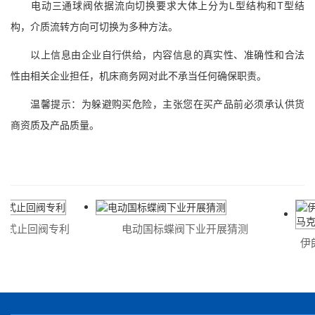
电动三通球阀依据流向切换要求大体上分为L型结构和T型结
构，介质流转方向可切换为多种方法。
以上信息由企业自行供给，内容信息的真实性、准确性和合法
性由相关企业担任，机床商务网对此不承当任何确保职责。
温馨提示：为躲避购买危险，主张您在买产品前必须承认供货
商资质及产品质量。
式止回阀专利
电动国标蝶阀下业开展猜测
伊朗