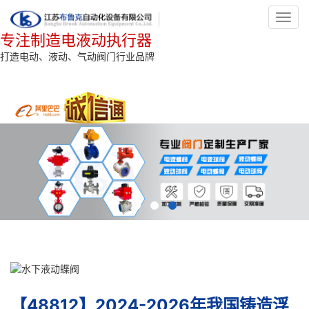
Toggl
navig
专注制造电液动执行器
打造电动、液动、气动阀门行业品牌
【48812】2024-2026年我国铸造浮