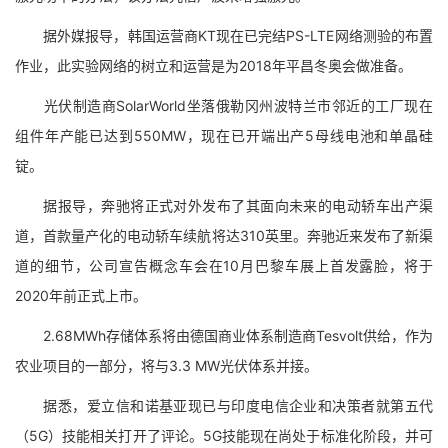
据外媒报导，韩国运营商KT现在已完结PS-LTE网络测验的布置
作业，此实验网络的树立和运营是为2018年平昌冬奥会做准备。
光伏制造商SolarWorld坐落俄勒冈州波特兰市邻近的工厂现在
组件年产能已达到550MW，现在已开端出产5母线电池和单晶硅
锭。
据报导，奔驰将正式对外发布了其面向未来的电动轿车出产渠
道，首款量产化的电动轿车续航将达310英里。奔驰近来发布了新渠
道的细节，公司宣告概念车会在10月巴黎车展上首发露脸，将于
2020年前正式上市。
2.68MWh存储体系将由德国商业体系制造商Tesvolt供给，作为
农业项目的一部分，将与3.3 MW光伏体系并接。
据悉，爱立信和诺基亚现已与印度电信企业和决策者就第五代
（5G）技能相关打开了评论。5G技能现在尚处于标准化阶段，并可