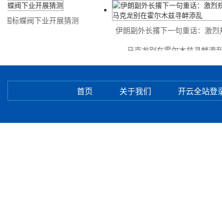
蝶阀下业开展猜测
伊朗副外长撂下一句重话：激烈规劝
马克龙别在霍尔木兹寻衅添乱
首页
关于我们
开云全站登