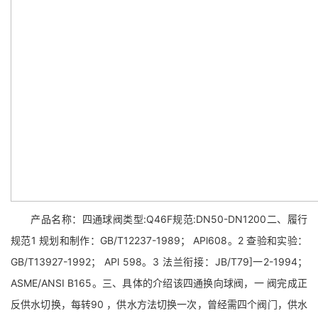
产品名称：四通球阀类型:Q46F规范:DN50-DN1200二、履行
规范1 规划和制作：GB/T12237-1989； APl608。2 查验和实验：
GB/T13927-1992； APl 598。3 法兰衔接：JB/T79]一2-1994；
ASME/ANSI B165。三、具体的介绍该四通换向球阀，一 阀完成正
反供水切换，每转90 ，供水方法切换一次，曾经需四个阀门，供水