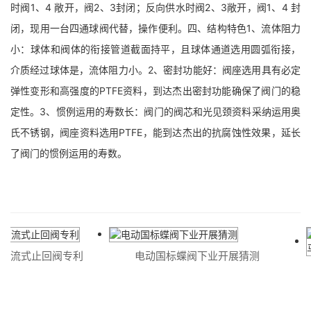
时阀1、4 敞开，阀2、3封闭；反向供水时阀2、3敞开，阀1、4 封
闭，现用一台四通球阀代替，操作便利。四、结构特色1、流体阻力
小：球体和阀体的衔接管道截面持平，且球体通道选用圆弧衔接，
介质经过球体是，流体阻力小。2、密封功能好：阀座选用具有必定
弹性变形和高强度的PTFE资料，到达杰出密封功能确保了阀门的稳
定性。3、惯例运用的寿数长：阀门的阀芯和光见颈资料采纳运用奥
氏不锈钢，阀座资料选用PTFE，能到达杰出的抗腐蚀性效果，延长
了阀门的惯例运用的寿数。
轴流式止回阀专利
电动国标蝶阀下业开展猜测