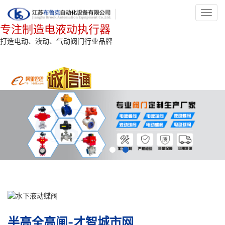
Toggl
navig
专注制造电液动执行器
打造电动、液动、气动阀门行业品牌
半高全高闸-才智城市网