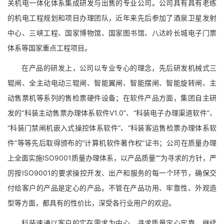
关机电一体化体系集成研发与出售的专业公司。公司具有具有老练
的机电工程规划和项目办理团队，近年来先后参加了酒泉卫星发射
中心、三峡工程、国家博物馆、国家图书馆、八达岭长城电子门票
体系等国家重点工程项目。
在产品的研发上，公司以专业专心的理念，先后研发机械式三
辊闸、全主动电动三辊闸、智能翼闸、智能摆闸、智能旋转闸、主
动售票机等系列的售检票硬件设备；在软件产品方面，集团自主研
发的“科装主动售票办理体系软件V1.0”、“科装电子办理渠道软件”、
“科装门禁闸机嵌入式操控体系软件”、“科装客运售检票办理体系软
件”等等先后取得颁布的“计算机软件著作权”证书；公司在质量办理
上全面实施ISO9001质量办理体系，以产品质量“”为寻求的方针，严
厉按ISO9001的要求操控开发、出产和服务的每一个环节，确保交
付给客户的产品是定心的产品。不管在产品功用、牢靠性、外观造
型等方面，都具有的性价比，深受各行业用户的欢迎。
科装速通以客户的实在需求为中心，寻求质量定心牢靠，继续