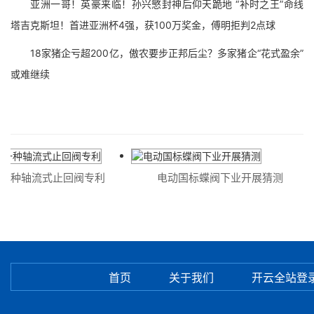
亚洲一哥！英豪来临！孙兴慜封神后仰天跪地 “补时之王”命线
塔吉克斯坦！首进亚洲杯4强，获100万奖金，傅明拒判2点球
18家猪企亏超200亿，傲农要步正邦后尘？多家猪企“花式盈余”
或难继续
一种轴流式止回阀专利
电动国标蝶阀下业开展猜测
首页
关于我们
开云全站登