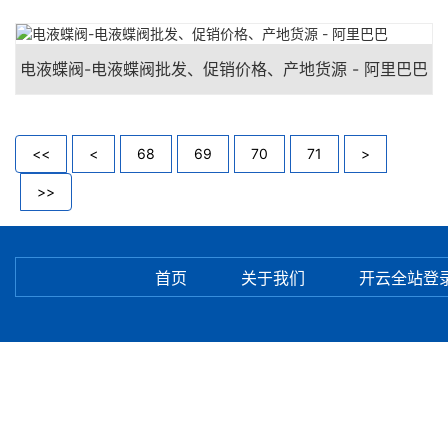
电液蝶阀-电液蝶阀批发、促销价格、产地货源 - 阿里巴巴
<<
<
68
69
70
71
>
>>
首页
关于我们
开云全站登