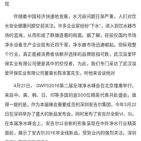
现
伴随着中国经济快速地发展，水污染问题日渐严重，人们对饮
水安全健康问题空前关注。许多企业家纷纷“下水”，进入到饮水器市
场的蓝海，从而形成了群雄逐鹿的局面。据了解，目前仅国内市场
净水设备生产企业就有近四千家，净水器市场迅速崛起。但纵观整
个行业，真正能被消费者信赖并选择的品牌屈指可数，武汉溢爱环
保实业有限公司便是其中的佼佼者，为此，我们专门采访了武汉溢
爱环保实业有限公司董事长陈本富先生，听他来谈谈他对
4月21日， GWPS2016第二届全球净水峰会在北京隆重举行，
来自中、美、韩、日、印等多国的逾500位精英代表共赴盛会。值
得一提的是，作为本届峰会重要成员的深圳安吉尔集团，今年3月22
日在深圳举办了盛大的新品发布会，同时发布了安吉尔全新VI、SI。
在本届净水峰会上，安吉尔以全新的形象呈现在中外净水行业精英
面前，展示了安吉尔2016年全线新品，受到业内的强烈关注。深圳