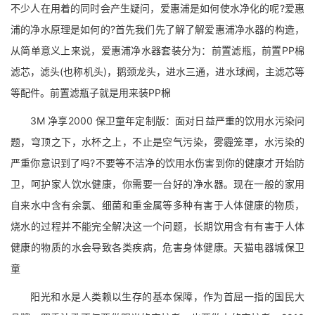
不少人在用着的同时会产生疑问，爱惠浦是如何使水净化的呢?爱惠
浦的净水原理是如何的?首先我们先了解了解爱惠浦净水器的构造，
从简单意义上来说，爱惠浦净水器套装分为：前置滤瓶，前置PP棉
滤芯，滤头(也称机头)，鹅颈龙头，进水三通，进水球阀，主滤芯等
等配件。前置滤瓶子就是用来装PP棉
3M 净享2000 保卫童年定制版：面对日益严重的饮用水污染问
题，穹顶之下，水杯之上，不止是空气污染，雾霾笼罩，水污染的
严重你意识到了吗?不要等不洁净的饮用水伤害到你的健康才开始防
卫，呵护家人饮水健康，你需要一台好的净水器。现在一般的家用
自来水中含有余氯、细菌和重金属等多种有害于人体健康的物质，
烧水的过程并不能完全解决这一个问题，长期饮用含有有害于人体
健康的物质的水会导致各类疾病，危害身体健康。天猫电器城保卫
童
阳光和水是人类赖以生存的基本保障，作为首屈一指的国民大