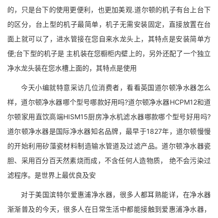
的，只是台下的使用更便利，也更加美观.道尔顿的机子有台上台下
的区分，台上型的机子最简单，机子无需安装固定，直接放置在台
面上就可以了，进水管接在您自来水龙头上，其特点是安装简单方
便;台下型的机子是 主机装在您橱柜内壁上的，另外还配了一个独立
净水龙头装在您水槽上面的，其特点是使用
今天小编就特意采访几位消费者，看看英国道尔顿净水器怎么
样，道尔顿净水器哪个型号哪款好用吗?道尔顿净水器HCPM12和道
尔顿家用直饮高端HISM15厨房净水机滤水器哪款哪个型号好用吗?
道尔顿净水器是国际净水器知名品牌，最早于1827年，道尔顿慢慢
的开始利用矽藻瓷材料制造输水管道及过滤产品。道尔顿净水器瓷
胆、采用百分百天然素烧而成，不含任何人造物质， 绝不会污染过
滤程序。是世界上最优良及安
对于美国滨特尔爱惠浦净水器，很多人都耳熟能详，在净水器
渐渐普及的今天，很多人在日常生活中都能接触到爱惠浦净水器，