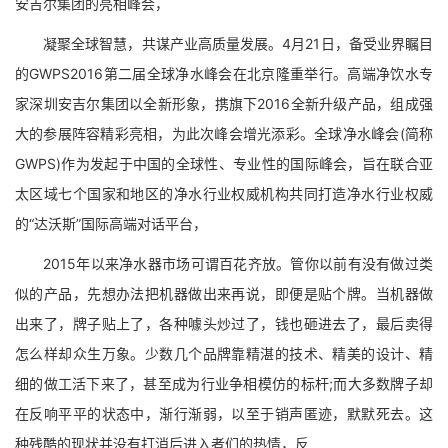
安吉尔集团的亮相峰会，
凝聚全球智慧，共谋产业高质量发展。4月21日，备受业界瞩目
的GWPS2016第二届全球净水峰会在北京隆重举行。高端净饮水专
家深圳安吉尔集团以全新形象，携旗下2016全新升级产品，组成强
大的参展阵容精彩亮相，为此次峰会增光添彩。全球净水峰会(简称
GWPS)作为发起于中国的全球性、专业性的国际峰会，旨在联合亚
太区域七个国家和地区的净水行业权威机构共同打造净水行业权威
的“达沃斯”国际高端对话平台，
2015年以来净水器市场可谓百花齐放。管你以前有没有做过类
似的产品，先想办法把机器做出来再说，即便是贴个牌。当机器做
出来了，牌子贴上了，各种噱头炒过了，钱也砸进去了，最后卖得
怎么样却众生万象。少数几个品牌靠精湛的技术、精美的设计、精
细的做工活下来了，甚至成为行业争相模仿的标杆;而大多数牌子却
在反响平平的状态中，渐行渐弱，以至于销声匿迹，默默死去。这
种残酷的现状并没有打消后进入者们的热情，反