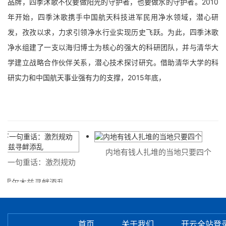
品牌，四季沐歌不仅要做阳光的守护者，也要做水的守护者。2010
年开始，四季沐歌携手中国航天科技进军民用净水领域，潜心研
发，孜孜以求，力求引领净水行业实现历史飞跃。为此，四季沐歌
净水组建了一支以海归博士为核心的强大的科研团队，并与清华大
学建立战略合作伙伴关系，潜心技术探讨研究。借助清华大学的科
研实力和中国航天事业强有力的支撑，2015年底，
内地有钱人扎堆的当地只要四个
句重话：激烈规劝
尔木兹寻衅添乱
首页
关于我们
开云全站登