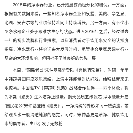
2015年的净水器行业，已开始展露两极分化的端倪。一方面，
根据有关数据来看，一些知名净水器企业如泉露、美的、净之泉、
沁园、安吉尔等的业绩保持着同比持续增长。另一方面，有不少小
型净水器企业处于艰难求生存的状态。进入2016年之后，经过过去
一年的初步洗牌和行业探索，以及消费者对于饮用水安全的认知度
提高，净水器行业将会迎来大发展时机，尽管也会受家居建材行业
复杂的大环境影响，但阻挡不了其良好的势头。展
本周，“国民老公”宋仲基强势登陆《奔跑吧兄弟》，时隔一年半
中韩跑男团再度欢乐集结，上演中韩能量对抗好戏，给粉丝带来无
限惊喜。中国蓝TV《奔跑吧兄弟》战略合作伙伴——四季沐歌，将
为本期《跑男》注入洁净正能量。航天品质五级滤芯 净水能量开启
“国民老公”宋仲基登陆《跑男》，干净清纯的外形如同一缕清流，带
给观众水一般清透纯澈的感觉，同时，宋仲基更是洁净、健康饮用
水的倡导者，由此引发了无数粉