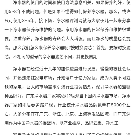
净水器的使用的时间和使用方法息息相关，如果保养的好，使
用5~8年不成问题，但是如果不懂得如何保养净水器，那么，或许
只可使用3~5年。接下俩，净水器评测网就与大家伙儿一起来分享
一下净水器保养与维护的问题。家用净水器的日常保养和维护很重
要，注重保养，净水器的寿命会大大增强，而且净水的质量也会提
高。那么我们怎么来保养净水器呢?按时换滤芯：首先，要按时换滤
芯。不相同的型号的净水器滤芯不同，其更换周期
净水器在经过近十几年的加快速度进行发展，慢慢的被社会认
同、并迅速走红家电市场，开始落户于亿万家庭，成为人类不可或
缺的家电，巨大的市场需求引爆行业投资热潮。深圳净水器加盟哪
种品牌好，广东净水器厂家哪家好?纵观当下国内净水器市场，净水
器厂家如雨后春笋般涌现，行业统计净水器品牌数量在5000个左
右，大多分布在在广东、浙江、北京、上海等发达区域，而广东深
圳作为中国净水器的摇篮地，以产业雄厚、品牌云集、净水工
家用净水器的出现为广大购买的人提供了安全的饮水保障，净