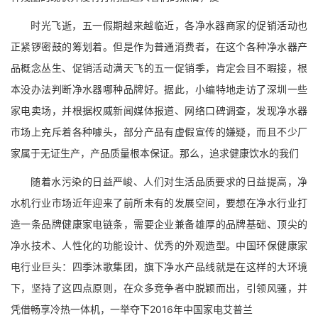
时光飞逝，五一假期越来越临近，各净水器商家的促销活动也
正紧锣密鼓的筹划着。但是作为普通消费者，在这个各种净水器产
品概念丛生、促销活动满天飞的五一促销季，肯定会目不暇接，根
本没办法判断净水器哪种品牌好。据此，小编特地走访了深圳一些
家电卖场，并根据权威新闻媒体报道、网络口碑调查，发现净水器
市场上充斥着各种噱头，部分产品有虚假宣传的嫌疑，而且不少厂
家属于无证生产，产品质量根本保证。那么，追求健康饮水的我们
随着水污染的日益严峻、人们对生活品质要求的日益提高，净
水机行业市场近年迎来了前所未有的发展空间，要想在净水行业打
造一条品牌健康家电链条，需要企业兼备雄厚的品牌基础、顶尖的
净水技术、人性化的功能设计、优秀的外观造型。中国环保健康家
电行业巨头：四季沐歌集团，旗下净水产品线就是在这样的大环境
下，坚持了这四点原则，在众多竞争者中脱颖而出，引领风骚，并
凭借畅享冷热一体机，一举夺下2016年中国家电艾普兰