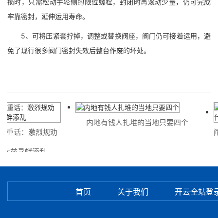
损时，只需松动手轮侧的限位螺栓，封闭时再滚动少量，仍可完成
牢靠密封，延伸运用寿命。
5、可将压紧套拧掉，调整或替换阀座，阀门仍可接着运用，避
免了现行很多阀门密封失效后整台作废的坏处。
内地有钱人扎堆的当地只要四个
重话：激烈规劝
闸
木兹寻衅添乱
首页
关于我们
开云全站登