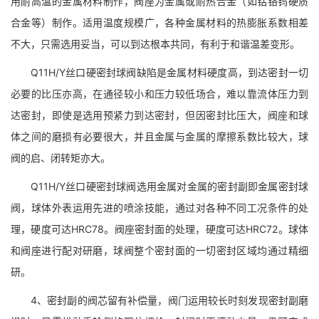
用耐高温的金属材料制作，阀座为金属或耐热合金（如钴铬钨硬质
合金等）制作。适用温度规模广，各种金属材料的热膨胀系数相差
不大，只需选用妥当，可以到达根本共同，有利于和谐温差变形。
Q11H/Y丝口硬密封球阀缺陷是金属材料硬度高，到达密封一切
必要的比压亦高，在通径较小和压力较低场合，难以靠流体压力到
达密封，即使是选用预紧力到达密封，但因密封比压大，阀座和球
体之间的磨损有必要很大，并且金属与金属的摩擦系数比较大，球
阀的启、闭转矩亦大。
Q11H/Y丝口硬密封球阀选用金属对金属的密封副即金属密封球
阀，球体外表运用先进的喷涂技能，通过对各种不同工况条件的处
理，硬度可达HRC78。阀座密封面的处理，硬度可达HRC72。球体
和阀座进行配对研磨，球阀整个密封面的一切密封区域均通过精细
研。
4、密封副的阀芯留有补偿量，阀门运用较长时刻发现密封副磨