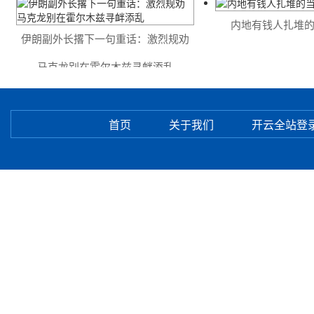
内地有钱人扎堆的
伊朗副外长撂下一句重话：激烈规劝
马克龙别在霍尔木兹寻衅添乱
首页
关于我们
开云全站登