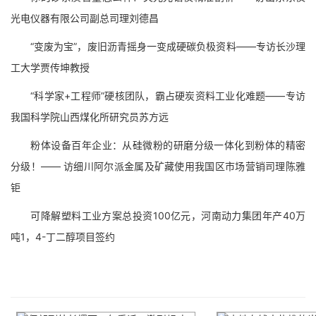
光电仪器有限公司副总司理刘德昌
“变废为宝”，废旧沥青摇身一变成硬碳负极资料——专访长沙理
工大学贾传坤教授
“科学家+工程师”硬核团队，霸占硬炭资料工业化难题——专访
我国科学院山西煤化所研究员苏方远
粉体设备百年企业：从硅微粉的研磨分级一体化到粉体的精密
分级！—— 访细川阿尔派金属及矿藏使用我国区市场营销司理陈雅
钜
可降解塑料工业方案总投资100亿元，河南动力集团年产40万
吨1，4-丁二醇项目签约