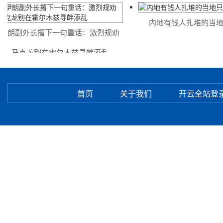
内地有钱人扎堆的当地只
朗副外长撂下一句重话：激烈规劝
马克龙别在霍尔木兹寻衅添乱
首页
关于我们
开云全站登