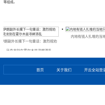
等组成。
内地有钱人扎堆的当地
伊朗副外长撂下一句重话：激烈规劝
马克龙别在霍尔木兹寻衅添乱
首页
关于我们
开云全站登