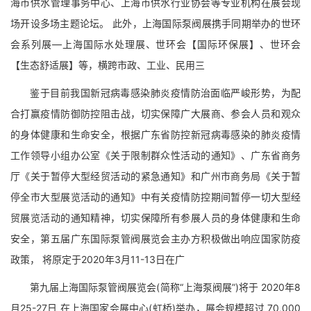
海市供水管理事务中心、上海市供水行业协会等专业机构在展会现
场开设多场主题论坛。 此外，上海国际泵阀展携手同期举办的世环
会系列展—上海国际水处理展、世环会【国际环保展】、世环会
【生态舒适展】等，横跨市政、工业、民用三
鉴于目前我国新冠病毒感染肺炎疫情防治面临严峻形势，为配
合打赢疫情防御防控阻击战，切实保障广大展商、参会人员和观众
的身体健康和生命安全，根据广东省防控新冠病毒感染的肺炎疫情
工作领导小组办公室《关于限制群众性活动的通知》、广东省商务
厅《关于暂停大型经贸活动的紧急通知》和广州市商务局《关于暂
停全市大型展览活动的通知》中有关疫情防控期间暂停一切大型经
贸展览活动的通知精神，切实保障所有参展人员的身体健康和生命
安全，第五届广东国际泵管阀展览会主办方积极做出响应国家防疫
政策， 将原定于2020年3月11-13日在广
第九届上海国际泵管阀展览会(简称“上海泵阀展”)将于 2020年8
月25-27日 在上海国家会展中心(虹桥)举办，展会规模超过 70,000