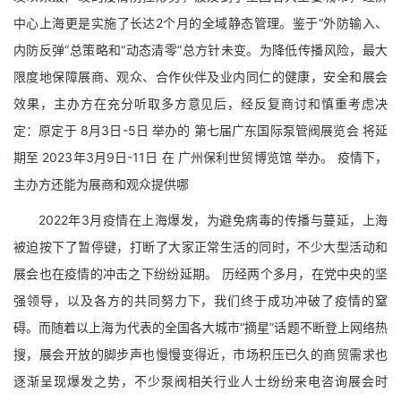
中心上海更是实施了长达2个月的全域静态管理。鉴于“外防输入、
内防反弹”总策略和“动态清零”总方针未变。为降低传播风险，最大
限度地保障展商、观众、合作伙伴及业内同仁的健康，安全和展会
效果，主办方在充分听取多方意见后，经反复商讨和慎重考虑决
定：原定于 8月3日-5日 举办的 第七届广东国际泵管阀展览会 将延
期至 2023年3月9日-11日 在 广州保利世贸博览馆 举办。 疫情下，
主办方还能为展商和观众提供哪
2022年3月疫情在上海爆发，为避免病毒的传播与蔓延，上海
被迫按下了暂停键，打断了大家正常生活的同时，不少大型活动和
展会也在疫情的冲击之下纷纷延期。 历经两个多月，在党中央的坚
强领导，以及各方的共同努力下，我们终于成功冲破了疫情的窒
碍。而随着以上海为代表的全国各大城市“摘星”话题不断登上网络热
搜，展会开放的脚步声也慢慢变得近，市场积压已久的商贸需求也
逐渐呈现爆发之势，不少泵阀相关行业人士纷纷来电咨询展会时