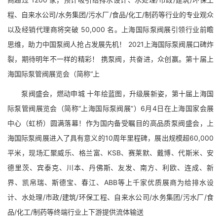
程、自来水公司/水务集团/污水厂/食品/化工/制药等行业的专业观众
以及经销代理商将突破 50,000 名。上海国际泵阀展引领行业前瞻
思维，助力中国泵阀人抢占发展先机！ 2021上海国际泵阀展口碑炸
裂，期待明年不一样的精彩！ 携泵阀，共奋进，众创赢。第十届上
海国际泵管阀展览会（简称“上
泵阀盛会，燃动申城 十年绘蓝图，升级展新姿，第十届上海国
际泵管阀展览会（简称“上海国际泵阀展”）6月4日在上海国家会展
中心（虹桥）圆满落幕！作为国内备受瞩目的高品质泵阀盛会，上
海国际泵阀展进入了具有意义的10周年里程碑，展出规模超60,000
平米，现场汇聚威乐、格兰富、KSB、赛莱默、戴博、代斯米、安
德里茨、宾泰克、川本、丹佛斯、友发、南方、利欧、连成、新
界、凯帛瑞、斯德宝、春江、ABB等上千家优质展商为给排水设
计、水处理/市政/建筑/环保工程、自来水公司/水务集团/污水厂/食
品/化工/制药等终端行业上下游提供流体输送