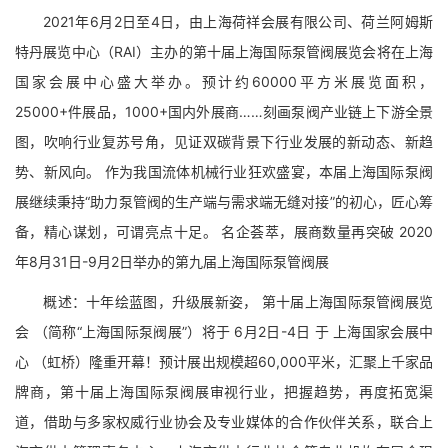
2021年6月2日至4日，由上海荷祥会展有限公司、荷兰阿姆斯
特丹展览中心（RAI）主办的第十届上海国际泵管阀展览会将在上海
国家会展中心盛大举办。预计约60000平方米展览面积，
25000+件展品，1000+国内外展商……刻画泵阀产业链上下游全景
图，吹响行业复苏号角，见证双碳背景下行业发展的新动态、新趋
势、新风向。 作为我国流体机械行业狂欢盛宴，本届上海国际泵阀
展继续秉持“助力泵管阀的生产端与需求端无缝对接”的初心，匠心筹
备，精心谋划，可谓亮点十足。 名企荟萃，展商数量再突破 2020
年8月31日-9月2日举办的第九届上海国际泵管阀展
概述：十年绘蓝图，升级展新姿， 第十届上海国际泵管阀展览
会 （简称“上海国际泵阀展”）将于 6月2日-4日 于 上海国家会展中
心 （虹桥）隆重开幕！预计展出规模超60,000平米，汇聚上千家品
牌商，第十届上海国际泵阀展审视行业，把握趋势，再度拓宽渠
道，借助与多家权威行业协会及专业媒体的合作伙伴关系，联合上