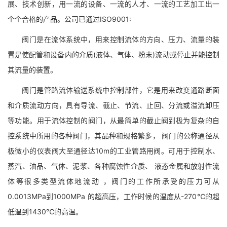
展、技术创新，用一流的设备、一流的人才、一流的工艺加工出一
个个合格的产品。公司已通过ISO9001:
阀门是在流体系统中，用来控制流体的方向、压力、流量的装
置是使配管和设备内的介质(液体、气体、粉末)流动或停止并能控制
其流量的装置。
阀门是管路流体输送系统中控制部件，它是用来改变通路断面
和介质流动方向，具有导流、截止、节流、止回、分流或溢流卸压
等功能。用于流体控制的阀门，从最简单的截止阀到极为复杂的自
控系统中所用的各种阀门，其品种和规格繁多， 阀门的公称通径从
极微小的仪表阀大至通径达10m的工业管路用阀。可用于控制水、
蒸汽、油品、气体、泥浆、各种腐蚀性介质、 液态金属和放射性流
体等很多类型流体地流动 ，阀门的工作所承受的压力可从
0.0013MPa到1000MPa 的超高压，工作时候的温度从-270℃的超
低温到1430℃的高温。