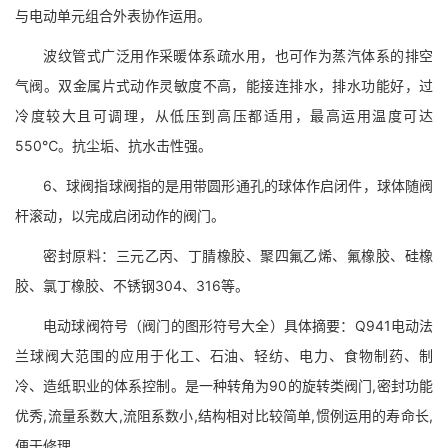
与电动单元组合外表协作运用。
波纹管式广泛用作采暖体系疏水用，也可作为蒸汽体系的排空
气阀。双金属片式动作灵敏度不高，能接连排水，排水功能好，过
冷度较大且可调理，从低压到高压都适用，最高运用温度可达
550℃。抗尘垢、抗水击性强。
6、球阀指球阀指的是用带圆形通孔的球体作启闭件，球体随阀
杆滚动，以完成启闭动作的阀门。
密封原料：三元乙丙、丁腈橡胶、聚四氟乙烯、氟橡胶、硅橡
胶、氯丁橡胶、不锈钢304、316等。
电动球阀符号（阀门的图形符号大全）具体摘要：Q941电动法
兰球阀大范围的应用于化工、石油、轻纺、电力、食物制药、制
冷、造纸职业的体系控制。是一种转角为90的旋转类阀门,密封功能
优秀,流量系数大,流阻系数小,结构相对比较简单,惯例运用的寿命长,
便于修理。