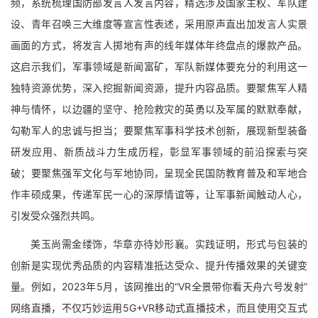
频，系统梳理国防部发言人发言内容，精选涉及国家主权、军队建
设、青年召唤三大维度等宣言性表述，采用原声直出加发言人实景
画面的方式，将发言人掷地有声的线年媒体年终盘点的爆款产品。
这启示我们，军事领域是新闻富矿，军队新媒体要充分的利用这一
独特资源优势，深入挖掘新闻资源，提升内容品质。要聚焦军人精
神与情怀，以边疆的坚守、抢险救灾的英勇以及军属的默默奉献，
勾勒军人的忠诚与担当；要聚焦军事科学技术创新，展现新型装备
研发应用、新质战斗力生成历程，彰显军事领域的前沿探索与突
破；要聚焦强军文化与军地协同，呈现全民国防教育普及和军地合
作丰硕成果，传递军民一心的深厚情谊等，让军事新闻触动人心，
引发受众强烈共鸣。
美玉尚需金缕饰，华章亦待妙形襄。实践证明，形式与包装的
创新是实现优秀品质的内容精准抵达受众、提升传播效果的关键变
量。例如，2023年5月，该网推出的“VR全景带你看天舟六号发射”
网络直播，不仅巧妙运用5G+VR移动式直播技术，而且使用交互式