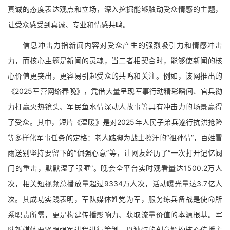
真诚的态度表达观点和立场，深入挖掘能够触动受众情感的主题，
让受众感受到真诚、专业和情感共鸣。
信息冲击力指新闻内容对受众产生的强烈吸引力和情感冲击
力，而核心主题是新闻的灵魂，当二者相契合时，能够使新闻的核
心价值更突出，更容易引起受众的共鸣和关注。例如，该网推出的
《2025军营网络春晚》，凭借大量呈现军事行动精彩瞬间、官兵勠
力打赢火热镜头、军民鱼水情深动人故事等具有冲击力的场景赢得
了受众。其中，短片《温暖》是对2025年人民子弟兵遂行抗洪抢险
等多样化军事任务的定格：老人踮脚为战士擦汗的“祖孙情”，百姓冒
雨送别坚持要留下的“倔强心意”等，让网友经历了“一次打开记忆阀
门的重击，默默湿了眼眶”。晚会全平台实时观看量达1500.2万人
次，相关短视频总播放量超过9334万人次，活动曝光量达3.7亿人
次。其成功实践表明，军队媒体姓党为军，服务练兵备战是使命所
系职责所需，更是构建传播影响力、获取流量价值的本源根基。军
队新媒体要紧跟强军进程进行策划，以独特的创意解构核心传播主