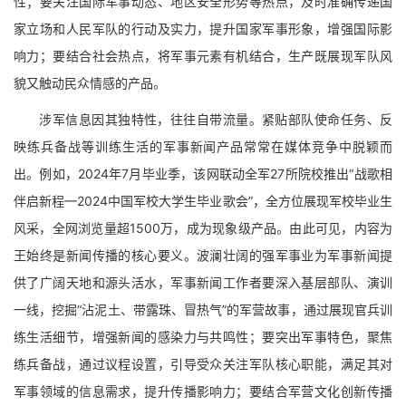
性；要关注国际军事动态、地区安全形势等热点，及时准确传递国
家立场和人民军队的行动及实力，提升国家军事形象，增强国际影
响力；要结合社会热点，将军事元素有机结合，生产既展现军队风
貌又触动民众情感的产品。
涉军信息因其独特性，往往自带流量。紧贴部队使命任务、反
映练兵备战等训练生活的军事新闻产品常常在媒体竞争中脱颖而
出。例如，2024年7月毕业季，该网联动全军27所院校推出“战歌相
伴启新程—2024中国军校大学生毕业歌会”，全方位展现军校毕业生
风采，全网浏览量超1500万，成为现象级产品。由此可见，内容为
王始终是新闻传播的核心要义。波澜壮阔的强军事业为军事新闻提
供了广阔天地和源头活水，军事新闻工作者要深入基层部队、演训
一线，挖掘“沾泥土、带露珠、冒热气”的军营故事，通过展现官兵训
练生活细节，增强新闻的感染力与共鸣性；要突出军事特色，聚焦
练兵备战，通过议程设置，引导受众关注军队核心职能，满足其对
军事领域的信息需求，提升传播影响力；要结合军营文化创新传播