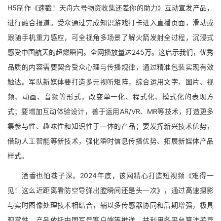
H5制作《速戳！天舟六号物资收集还差你的助力》互动宣发产品，
进行融合报道。受众通过完成知识游戏打卡进入直播页面，滑动或
跟随手机重力感应，可全视角多场景了解火箭发射全过程，沉浸式
感受中国航天的超燃瞬间。全网播放量达245万。这启示我们，优秀
品质的内容需要契合受众心理与传播规律，通过精准包装实现有效
触达。军队新媒体要打造多元视听矩阵，综合运用文字、图片、视
频、动画、音频等形式，改变单一化、程式化、模式化的表现方
式；要增加互动体验设计，善于运用AR/VR、MR等技术，打造更多
集参与性、趣味性和知识性于一体的产品；要发挥新兴技术优势，
借助人工智能等新技术，强化瞬时信息传播优势、拓展新媒体产品
样式。
酒香也怕巷子深。2024年底，该网精心打造短视频《难得一
见！这么近距离看防空导弹出膛瞬间还是头一次》，通过高速摄影
与实时图像处理技术相结合，辅以多传感器协同和后期增强，极具
观赏性，产品依托中国军号客户端等推送，并利用各平台算法差异