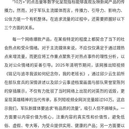
“10万+”的点击量等数字化呈现指标能够直观反映新闻产品的传
播力。然而，对于军队主流媒体而言，传播力、引导力、影响力、
公信力是一个有机整体。在追求流量的过程中，还需要把握好以下
三个方面的关系。
每一个网络爆款产品，在某些特定的程度上都契合了当下的社
会热点和受众情绪。对于主流媒体来说，不应仅仅满足于通过蹭热
点来增流量，而更应将工作重点聚焦于对热点事件的理性分析，以
及对公众情绪的妥善引导。2025年清明节期间，该网推出短视频
《铭记与追寻我该如何纪念你，我的老班长》，通过邱少云生前所
在部队官兵的深情讲述以及邱少云事迹档案画面与部队荣誉室陈列
的穿插展示，不仅有力批驳了当时网络上出现的对英烈的诋毁，更
呈现英雄精神的当代传承，系列短视频全网浏览量超过50万。这启
示我们，军队新媒体要追求“有品质的流量”，吸引人但不搞噱头。一
方面要以内容价值为核心，注重内容的真实性和价值性，避免低
俗、虚假、夸大等，为受众提供实用、健康的产品；另一方面要以