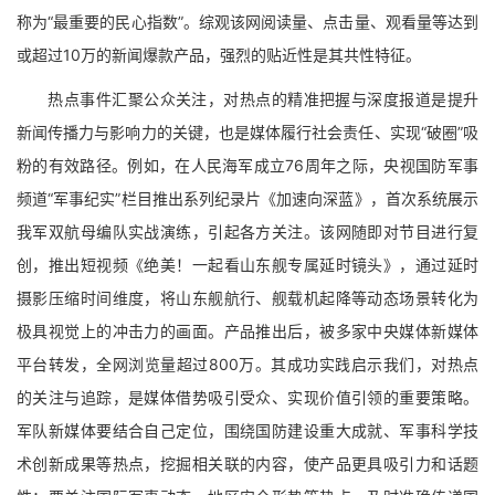
称为“最重要的民心指数”。综观该网阅读量、点击量、观看量等达到
或超过10万的新闻爆款产品，强烈的贴近性是其共性特征。
热点事件汇聚公众关注，对热点的精准把握与深度报道是提升
新闻传播力与影响力的关键，也是媒体履行社会责任、实现“破圈”吸
粉的有效路径。例如，在人民海军成立76周年之际，央视国防军事
频道“军事纪实”栏目推出系列纪录片《加速向深蓝》，首次系统展示
我军双航母编队实战演练，引起各方关注。该网随即对节目进行复
创，推出短视频《绝美！一起看山东舰专属延时镜头》，通过延时
摄影压缩时间维度，将山东舰航行、舰载机起降等动态场景转化为
极具视觉上的冲击力的画面。产品推出后，被多家中央媒体新媒体
平台转发，全网浏览量超过800万。其成功实践启示我们，对热点
的关注与追踪，是媒体借势吸引受众、实现价值引领的重要策略。
军队新媒体要结合自己定位，围绕国防建设重大成就、军事科学技
术创新成果等热点，挖掘相关联的内容，使产品更具吸引力和话题