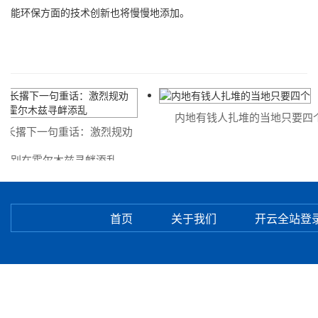
能环保方面的技术创新也将慢慢地添加。
内地有钱人扎堆的当地只要四个
长撂下一句重话：激烈规劝
龙别在霍尔木兹寻衅添乱
首页
关于我们
开云全站登