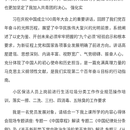
也更加坚定了我加入共青团的决心。 强化实
习在庆祝中国成立100周年大会上的重要讲话，回顾了我们党百
年奋斗的光辉历程，展望了中华民族伟大复兴的光明前景，系统阐
述了以史为鉴、开创未来必须牢牢把握的“九个必须”经验启示和根本
要求，为新征程上党和国家各项事业发展明确了前进方向。讲话高
屋建瓴、思想深刻、内涵丰富、视野宽广、气势磅礴、振奋人心，
充分体现了中国人的初心使命和历史担当，是一篇充满真理力量的
马克思主义纲领性文献，是我们实现第二个百年奋斗目标的行动指
南。
小区保洁人员上岗前进行生活垃圾分类工作作业规范操作培
训，落实一擦、二洗、三扫、四消毒、五除臭的工作要求
我是一名党员发展对象，请结合一下我上课所学的内容心得体
会现场专题讲座: 专题一《中国章程》解读 专题二《中国纪律处分条
例》及《关于新形势下党内政治生活的若干准则》解读 专题三《从