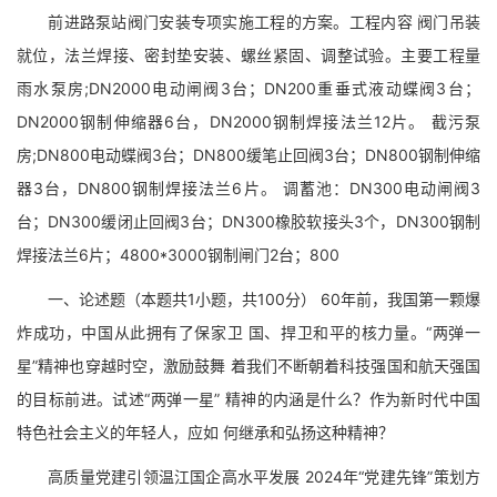
前进路泵站阀门安装专项实施工程的方案。工程内容 阀门吊装
就位，法兰焊接、密封垫安装、螺丝紧固、调整试验。主要工程量
雨水泵房;DN2000电动闸阀3台；DN200重垂式液动蝶阀3台；
DN2000钢制伸缩器6台，DN2000钢制焊接法兰12片。 截污泵
房;DN800电动蝶阀3台；DN800缓笔止回阀3台；DN800钢制伸缩
器3台，DN800钢制焊接法兰6片。 调蓄池：DN300电动闸阀3
台；DN300缓闭止回阀3台；DN300橡胶软接头3个，DN300钢制
焊接法兰6片；4800*3000钢制闸门2台；800
一、论述题（本题共1小题，共100分） 60年前，我国第一颗爆
炸成功，中国从此拥有了保家卫 国、捍卫和平的核力量。“两弹一
星”精神也穿越时空，激励鼓舞 着我们不断朝着科技强国和航天强国
的目标前进。试述“两弹一星” 精神的内涵是什么？作为新时代中国
特色社会主义的年轻人，应如 何继承和弘扬这种精神？
高质量党建引领温江国企高水平发展 2024年“党建先锋”策划方