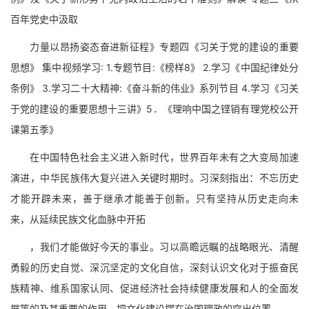
百年党史中汲取
力量以昂扬姿态奋进新征程》专题四《习关于党的建设的重要
思想》 集中视频学习: 1.专题节目:《榜样8》 2.学习《中国纪律处分
条例》 3.学习二十大精神:《奋斗新的伟业》系列节目 4.学习《习关
于党的建设的重要思想十三讲》5．《理响中国之铿销有理党校公开
课第五季》
在中国特色社会主义进入新时代，世界百年未有之大变局加速
演进，中华民族伟大复兴进入关键时期时。习深刻指出：不忘历史
才能开辟未来，善于继承才能善于创新。只有坚持从历史走向未
来，从延续民族文化血脉中开拓
，我们才能做好今天的事业。习以高瞻远瞩的战略眼光、清醒
勇毅的历史自觉、深沉坚定的文化自信，深刻认识文化对于振奋民
族精神、维系国家认同、促进经济社会持续健康发展和人的全面发
展等的及其重要的作用，把文化建设摆在治国理政的突出位置。