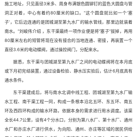
施工地址，只见直径3米多、周身布满银色圆铆钉的蓝色大圆盘与管
洞正对着，中心有着约80厘米的缺口。“这个圆盘就比如一个‘塞
子’，它后边连通的是团城湖至第九水厂的输水管线，那里边就装着
南水。”刘峻伟介绍 ，东干渠最终一项作业便是将“塞子”拔掉，再用
80厘米左右的短管将现在没有接合的当地连通、密接，再装置一个
直径3.6米的电动蝶阀，通过操控阀门，分配来水。
据悉，东干渠与团城湖至第九水厂之间的电动蝶阀将在本月底
或下月初完结装置，通过设备检验、静水压实验后，估计6月底具有
通水条件。
东干渠建成后，将与南水北调中线工程、团城湖至第九水厂输
水工程、南干渠工程一同，构成一条根本沿北五环、东五环、南五
环及西四环构成的输水环路，依据本身的需求进行用水调度。该渠
全长44.7公里，设有4个分水口，分别为第八水厂、第十水厂、通州
水厂和亦庄水厂进行供水，为向阳、通州、亦庄等区域的居民供给