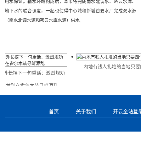
用水保证。输水环路构成后，本市将完成南水北调水、密云水库、
地下水的联合调度，一起也使得中心城和新城首要水厂完成双水源
（南水北调水源和密云水库水源）供水。
内地有钱人扎堆的当地只要四
外长撂下一句重话：激烈规劝
克龙别在霍尔木兹寻衅添乱
首页
关于我们
开云全站登