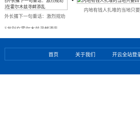
内地有钱人扎堆的当地只要四
外长撂下一句重话：激烈规劝
克龙别在霍尔木兹寻衅添乱
首页
关于我们
开云全站登