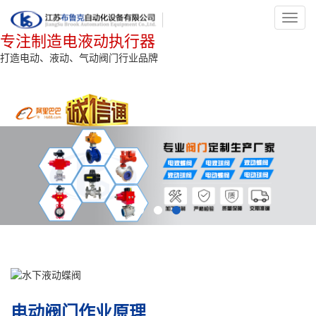
Toggl
navig
专注制造电液动执行器
打造电动、液动、气动阀门行业品牌
电动阀门作业原理