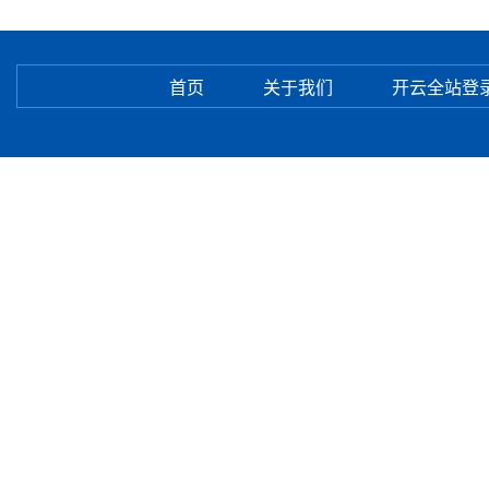
首页
关于我们
开云全站登