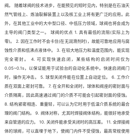
阀。 随着球阀的技术进步，在能预见的短时见内，特别是在石油天
然气管线上、炼油裂解装置上以及核工业上将有更广泛的应用。此
外，在其他工业中的大中型口径、中低压力领域，球阀也将会成为
主导的阀门类型之一。 球阀的优点 1. 具有最低的流阻(实际上为
零)。 2. 因在工作时不会卡住(在无润滑剂时)，故能可靠地应用与腐
蚀性介质和低沸点液体中。 3. 在较大地压力和温度范围内，能实现
完全密封。 4. 可实现快速启闭，某些结构的启闭时间仅为
0.05~0.1s，以保证能用于试验台的自动化系统中。快速启闭阀门
时，操作无冲击。 5. 球型关闭件能在位置上自动定位。 6. 工作介
质在双面上密封可靠。 7. 在全开和全闭时，球体和阀座的密封面与
介质隔离，因此高速通过阀门的介质不可能会引起密封面的侵蚀。
8. 结构紧密相连、重量轻，可以认为它时用于低温介质系统的最合
理的阀门结构。 9. 阀体对称，尤其时焊接阀体结构，能很好地承受
来自管道的应力。 10. 关闭件能承受关闭时的高压差。 11. 全焊接阀
体的球阀，可以直埋于地下，使阀门内件不受侵蚀，最高常规使用