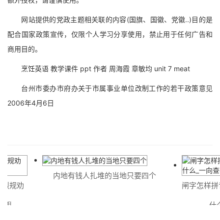
网站提供的党政主题相关联的内容(国旗、国徽、党徽..)目的是
配合国家政策宣传，仅限个人学习分享使用，禁止用于任何广告和
商用目的。
烹饪英语 教学课件 ppt 作者 周海霞 章敏均 unit 7 meat
台州市委办市府办关于市属事业单位改制工作的若干政策意见
2006年4月6日
内地有钱人扎堆的当地只要四个
规劝
闸字怎样拼音_
乱
什么_