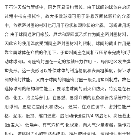
于石油天然气管线中，因为容易清扫管线。由于球阀的球体在启闭
过程中带有擦拭性，故大多数球阀可用于带悬浮固体颗粒的介质
中，依据密封圈的材料也可用于粉状和颗粒状的介质。 球阀适用场
合 由于球阀通常用橡胶、尼龙和聚四氟乙烯作为阀座密封圈材料，
因此它的使用温度受到阀座密封圈材料的限制。球阀的截止作用是
靠金属球体在介质的作用下，于塑料阀座之间相互压紧来完成的(浮
动球球阀)。阀座密封圈在一定的接触压力作用下，局部地区发生弹
塑变形。这一变形可以补偿球体的制造精度和表面粗糙度，保证球
阀的密封性能。 又由于球阀的阀座密封圈一般会用塑料制成，故在
选择球阀的结构和性能上，要考虑球阀的耐火和防火，特别是在石
油、化工、冶金等部门，在易燃、易爆介质的设备和管路系统中使
用球阀，更应注意耐火和防火。 通常，在双位调节、密封性能严
格、泥浆、磨损、缩口通道、启闭动作迅速(1/4 转启闭)、高压截止
(压差大)、低噪声、有气穴和气 化现象、向大气少量渗漏，操作力
矩小、流体阻力小的管路系统中，推荐使用球阀。 球阀也适用于轻