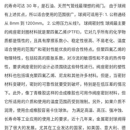
的寿命可达 30 年，是石油、天然气管线最理想的阀门。 由于球阀
有上述优点，所以适合使用的范围很广，球阀可适用于: 1. 公称通经
从 8mm 到 1200mm。 2. 公称压力从线?。 球阀密封性 球阀最主要
的阀座密封圈材料就是聚四氟乙烯(PTFE)，它对几乎所有的化学物
质都是惰性的，且具有摩擦系数小、稳定性很高、不易老化、温度
适合使用的范围广和密封性能优良的综合性特点。但聚四氟乙烯的
物理特性，包括较高的膨胀系数，对冷流的敏感性和不良的热传导
性，要求阀座密封的设计必须围绕这些特性进行。阀座密封的塑性
材料也包括填充聚四氟乙烯、尼龙和其他许多材料。但是，当密封
材料变硬时，密封的可靠性就要受到破坏，特别是在低压差的情况
下。此外，像丁青橡胶这样的合成橡胶也可用作阀座密封材料，但
它所适用的介质和使用的温度范围药受到限制。另外，如果介质不
润滑，使用合成橡胶容易卡住球体。 为满足高温、高压、强冲蚀、
长寿命等工业应用的使用上的要求，近十几年来，金属密封球阀得
到了很大的发展。尤其在工业发达的国家，如美国、意大利、德