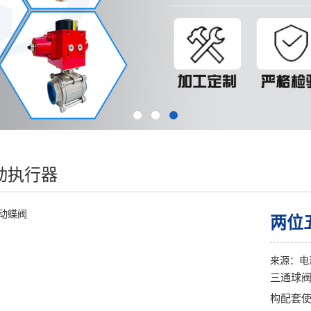
动执行器
两位
来源：
电
三通球
构配套