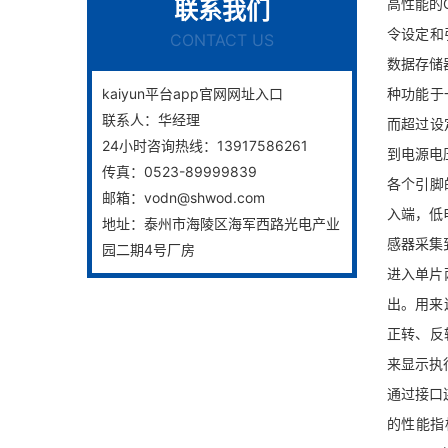
高性能的
联系我们
令设定和
CONTACT US
数据存储
kaiyun平台app官网网址入口
种功能于
联系人：
华经理
而超过设
24小时咨询热线：
13917586261
到电源电
传真：
0523-89999839
各个引脚
邮箱：
vodn@shwod.com
入端，低
地址：
泰州市海陵区海军西路光电产业
感器采集
园二期4号厂房
进入单片
出。用来
正转、反
来显示执
通过接口
的性能指