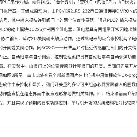
的PLC来作介绍。硬件组成：1台计算机，1套PLC（包括CPU，I/O模块，ID
门执行器。其组成原理为：由PC机通过RS-232串口通讯连接OMRON的
信号，其中输入模块连到阀门上的两个位置传感器，通过PLC的输入模块I
PLC的输出模块OC225控制两个继电器，继电器具有两组常开常闭输出触
内有脉冲输入，延时21s关阀输出触点动作。通过继电器的吸合来控制两个
的开阀或关阀动作。同5CS-C——开牌品弁时接近传感器把阀门的开关情
为止。自动归零与自动调满：控制管理系统具有自动归零与自动调满功能
满。在实验中，由阀门上的位置传感器计算阀门的开度。当阀门先离开A
图如图3所示。点击此处查看全部新闻图片在上位机中用编程软件CX-prog
态软件中来控制和监控，阀门开关量的多少可由组态软件界面输入的圈数
动作能直接在组态界面中很直观形象地做相关操作。四、结束语前面介绍
程，并且实现了预期的要求功能控制，单片机开发的系统结构相对比较简