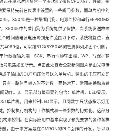
通过在单芯片内复合一个多功能的8位CPU闪存，性能、指
，需要保持先前在仪表中设置的一些阀门参数，而单片机中的
5。X5045是一种集看门狗、电源监控和串行EEPROM3
，X5045中的看门狗为系统提供了保护，当系统发送故障
供了三个时间值电源电压降到允许范围以下时，系统将复位，直
4069位，可以按512X8X5045的管脚排列如图个引脚，
串行数据输入端；SCK：串行时钟输出端；WP：写保护输
冲输入信号电路如图所示。点击此处查看全部新闻图片是由光电传
换成了输出的OUT电压信号送入单片机。输出的电压可立即
转。只有一路信号输入时不计数。两路常开、常闭转换触点输
阀动作。3、显示部分最重要的包含：单片机、LED显示、
4051单片机，用来控制LED显示，且同数字只状态指示灯用
下键，控制执行机构的工作模式和一些参数的初始化。这部分
机构来控制。在实际应用中基本实现了预先要求的各种各样
遍，由于本方案是在OMRON的PLC面作的开发，所以以