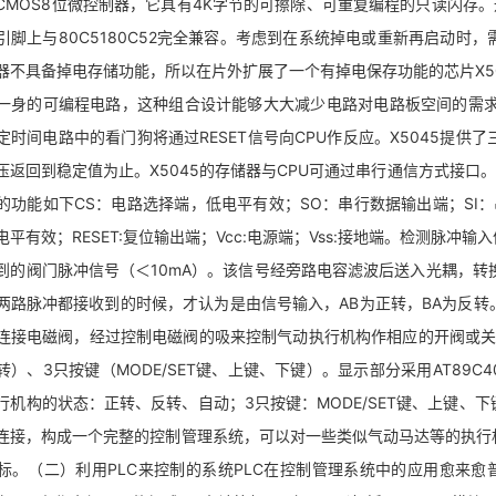
CMOS8位微控制器，它具有4K字节的可擦除、可重复编程的只读闪存。
引脚上与80C5180C52完全兼容。考虑到在系统掉电或重新再启动时
器不具备掉电存储功能，所以在片外扩展了一个有掉电保存功能的芯片X504
一身的可编程电路，这种组合设计能够大大减少电路对电路板空间的需求
定时间电路中的看门狗将通过RESET信号向CPU作反应。X5045提
压返回到稳定值为止。X5045的存储器与CPU可通过串行通信方式接口。共
的功能如下CS：电路选择端，低电平有效；SO：串行数据输出端；SI：
电平有效；RESET:复位输出端；Vcc:电源端；Vss:接地端。检测脉
到的阀门脉冲信号（＜10mA）。该信号经旁路电容滤波后送入光耦，转
两路脉冲都接收到的时候，才认为是由信号输入，AB为正转，BA为反
连接电磁阀，经过控制电磁阀的吸来控制气动执行机构作相应的开阀或关
转）、3只按键（MODE/SET键、上键、下键）。显示部分采用AT89C
行机构的状态：正转、反转、自动；3只按键：MODE/SET键、上键、
连接，构成一个完整的控制管理系统，可以对一些类似气动马达等的执行
标。（二）利用PLC来控制的系统PLC在控制管理系统中的应用愈来愈普