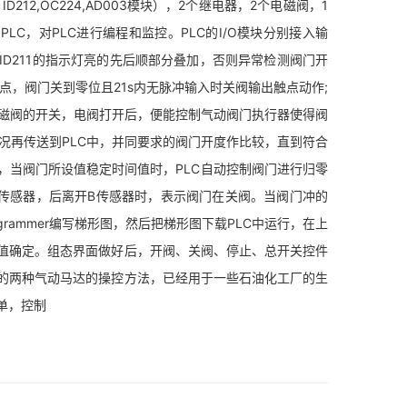
212,OC224,AD003模块），2个继电器，2个电磁阀，1
PLC，对PLC进行编程和监控。PLC的I/O模块分别接入输
D211的指示灯亮的先后顺部分叠加，否则异常检测阀门开
点，阀门关到零位且21s内无脉冲输入时关阀输出触点动作;
电磁阀的开关，电阀打开后，便能控制气动阀门执行器使得阀
况再传送到PLC中，并同要求的阀门开度作比较，直到符合
，当阀门所设值稳定时间值时，PLC自动控制阀门进行归零
传感器，后离开B传感器时，表示阀门在关阀。当阀门冲的
rammer编写梯形图，然后把梯形图下载PLC中运行，在上
值确定。组态界面做好后，开阀、关阀、停止、总开关控件
的两种气动马达的操控方法，已经用于一些石油化工厂的生
单，控制