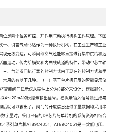
位是两个位置可控：开作用气动执行机构工作原理。下图
式一、引言气动马达作为一种执行机构，在工业生产和工业
实现无级变速，可瞬间缩空气还能够直接进行集中供给和远
活塞运动，传力给横梁和内曲线轨道的特性，带动空芯主轴
。三、气动阀门执行器的控制方式由于现在的控制方式和手
，常用的有以下几种。（一）基于单片机开发的智能显示仪
将智能阀门显示仪从硬件上分为3部分来设计：模拟部分、
拟4〜20mA的模拟量输出信号。模拟量输入信号通过成与
理后就可以输出了。阀门的开度信息通过字量数据均采用串
为数字量时，采用已有的DA芯片与单片机的系统资源相结合
列单片机AT89C4051。AT89C4051是一款低电压、