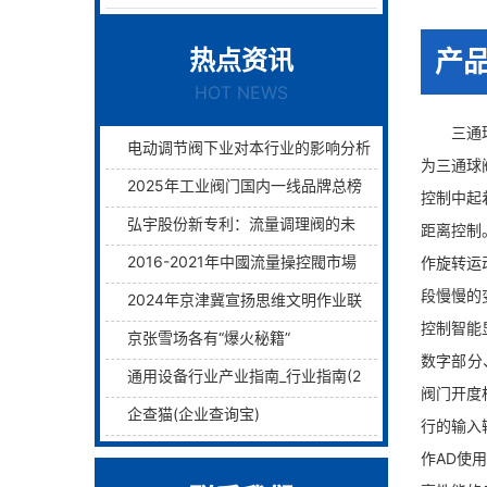
热点资讯
产
HOT NEWS
三通球阀
电动调节阀下业对本行业的影响分析
为三通球
2025年工业阀门国内一线品牌总榜单前十名
控制中起
弘宇股份新专利：流量调理阀的未来已来过滤与调理两层护航！
距离控制
2016-2021年中國流量操控閥市場远景及融資戰略咨詢報告
作旋转运
段慢慢的
2024年京津冀宣扬思维文明作业联席会议在津举行
控制智能
京张雪场各有“爆火秘籍”
数字部分
通用设备行业产业指南_行业指南(2)_前瞻 - 前瞻网
阀门开度
企查猫(企业查询宝)
行的输入
作AD使