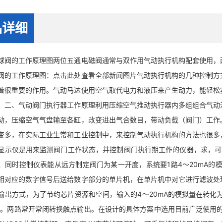
品详细
的工作原理图两位五通电磁阀通常与双作用气动执行机构配套使用，两
阀的工作原理图：点击此处査看全部新闻图片气动执行机构的几种控制方
着很重要的作用。气动马达使用空气取代电力和液压来产生动力，能轻松
。二、气动阀门执行器工作原理利用压缩空气推动执行器内多组组合气动
动，压缩空气气盘输至各缸，改变进出气合数目，带动负载（阀门）工作
变多，在实际工业生常和工业控制中，来控制气动执行机构的方法也很多
显示仪是用来监测阀门工作状态，并控制阀门执行期工作的仪器，求，可
、同时控制仪表能从远方制定阀门为某一开度，系统要1路4〜20mA的模
相对应的数字信号后送给数字部分的单片机，在单片机中对它进行滤波处
输出方式，为了节约芯片资源和空间，输入的4〜20mA的模拟量在转化
用。两路常开常闭转换触点输出。在设计的具体方案中选用目前广泛使用的51系