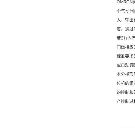
OMRON
个气动阀
入、输出
度。通过
若21s
门做相应
标准要求
或自动调
本分梯形
位机的组
的控制和
产控制过