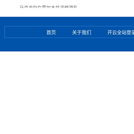
马克龙别在霍尔木兹寻衅添乱
首页
关于我们
开云全站登