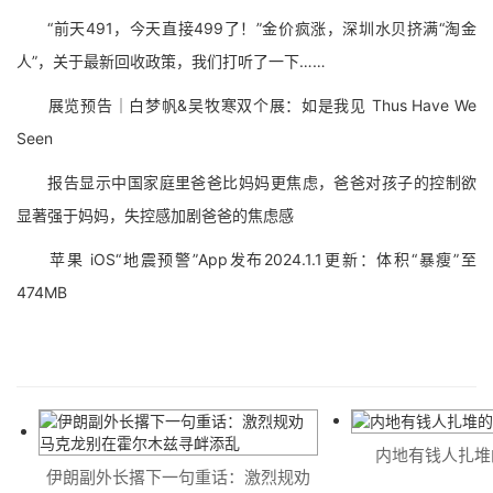
“前天491，今天直接499了！”金价疯涨，深圳水贝挤满“淘金
人”，关于最新回收政策，我们打听了一下……
展览预告｜白梦帆&吴牧寒双个展：如是我见 Thus Have We
Seen
报告显示中国家庭里爸爸比妈妈更焦虑，爸爸对孩子的控制欲
显著强于妈妈，失控感加剧爸爸的焦虑感
苹果 iOS“地震预警”App发布2024.1.1更新：体积“暴瘦”至
474MB
内地有钱人扎堆
伊朗副外长撂下一句重话：激烈规劝