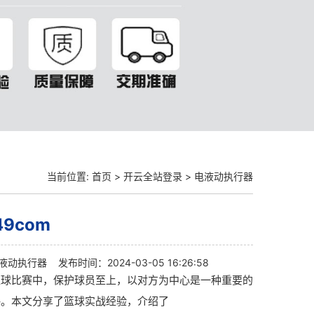
当前位置:
首页
>
开云全站登录
>
电液动执行器
49соm
液动执行器
发布时间：2024-03-05 16:26:58
篮球比赛中，保护球员至上，以对方为中心是一种重要的
略。本文分享了篮球实战经验，介绍了