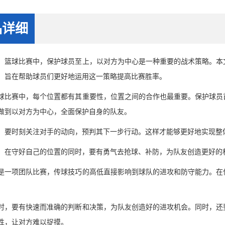
品详细
球比赛中，保护球员至上，以对方为中心是一种重要的战术策略。本文
，旨在帮助球员们更好地运用这一策略提高比赛胜率。
赛中，每个位置都有其重要性，位置之间的合作也最重要。保护球员首
做到以对方为中心，全面保护自身的队友。
时刻关注对手的动向，预判其下一步行动。这样才能够更好地实现整
守好自己的位置的同时，要有勇气去抢球、补防，为队友创造更好的
项团队比赛，传球技巧的高低直接影响到球队的进攻和防守能力。在保
要有快速而准确的判断和决策，为队友创造好的进攻机会。同时，还要
性，让对方难以捉摸。