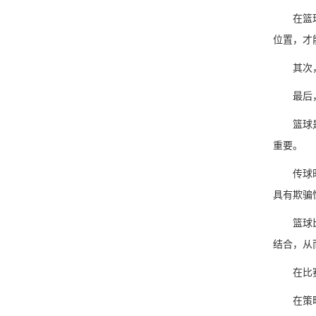
在篮球比
位置，才
其次，要
最后，在
篮球是一
重要。
传球时，
具有欺骗
篮球比赛
结合，从
在比赛中
在策略上