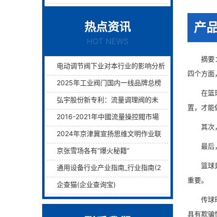
热点资讯
产
HOT NEWS
摘要：篮
电动调节阀下业对本行业的影响分析
四个方面
2025年工业阀门国内一线品牌总榜单前十名
在篮球比
弘宇股份新专利：流量调理阀的未来已来过滤与调理两层护航！
置，才能
2016-2021年中國流量操控閥市場远景及融資戰略咨詢報告
其次，要
2024年京津冀宣扬思维文明作业联席会议在津举行
最后，在
京张雪场各有“爆火秘籍”
篮球是一
通用设备行业产业指南_行业指南(2)_前瞻 - 前瞻网
重要。
企查猫(企业查询宝)
传球时，
具有欺骗