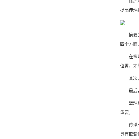
保护球员
提高传球
摘要：篮
四个方面
在篮球比
位置，才
其次，要
最后，在
篮球是一
重要。
传球时，
具有欺骗