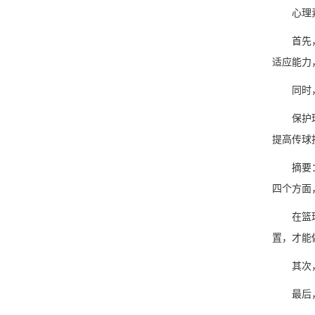
心理素质
首先，球
适应能力
同时，球
保护球员
提高传球
摘要：篮
四个方面
在篮球比
置，才能
其次，要
最后，在