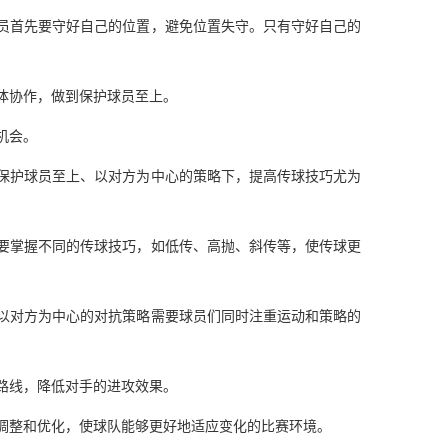
首先要守好自己的位置，避免位置失守。只有守好自己的
体协作，做到保护球员至上。
机会。
护球员至上、以对方为中心的策略下，提高传球技巧尤为
掌握不同的传球技巧，如低传、高抛、斜传等，使传球更
对方为中心的对抗策略需要球员们同时注重运动和策略的
路线，降低对手的进攻效果。
整和优化，使球队能够更好地适应变化的比赛环境。