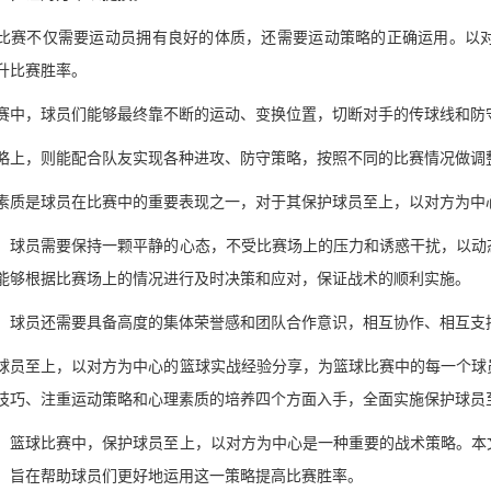
不仅需要运动员拥有良好的体质，还需要运动策略的正确运用。以对
升比赛胜率。
，球员们能够最终靠不断的运动、变换位置，切断对手的传球线和防
，则能配合队友实现各种进攻、防守策略，按照不同的比赛情况做调整
是球员在比赛中的重要表现之一，对于其保护球员至上，以对方为中
员需要保持一颗平静的心态，不受比赛场上的压力和诱惑干扰，以动态
能够根据比赛场上的情况进行及时决策和应对，保证战术的顺利实施。
员还需要具备高度的集体荣誉感和团队合作意识，相互协作、相互支
至上，以对方为中心的篮球实战经验分享，为篮球比赛中的每一个球员
技巧、注重运动策略和心理素质的培养四个方面入手，全面实施保护球员
球比赛中，保护球员至上，以对方为中心是一种重要的战术策略。本文
，旨在帮助球员们更好地运用这一策略提高比赛胜率。