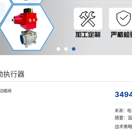
动执行器
349
来源：
电
摘要：
战术策