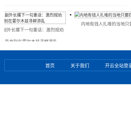
内地有钱人扎堆的当地只要
副外长撂下一句重话：激烈规劝
克龙别在霍尔木兹寻衅添乱
首页
关于我们
开云全站登