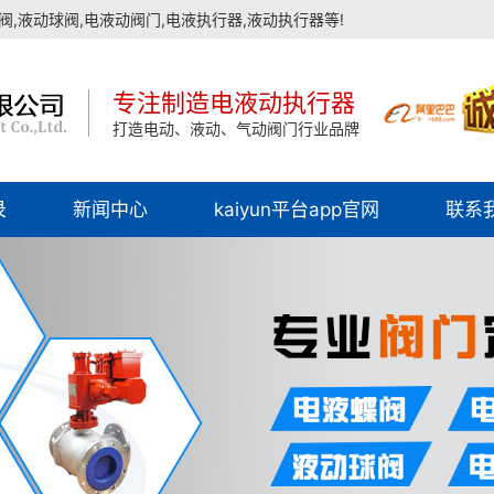
,液动球阀,电液动阀门,电液执行器,液动执行器等!
专注制造电液动执行器
打造电动、液动、气动阀门行业品牌
录
新闻中心
kaiyun平台app官网
联系