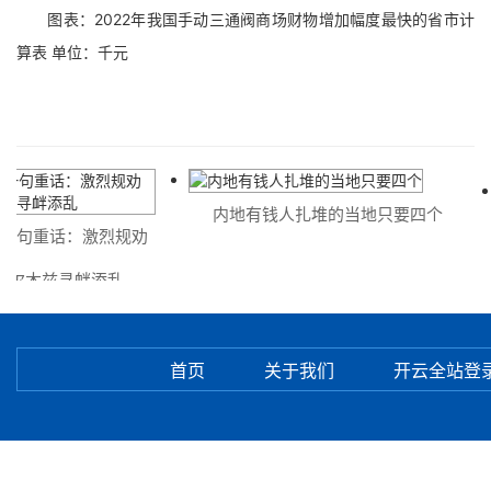
图表：2022年我国手动三通阀商场财物增加幅度最快的省市计
算表 单位：千元
内地有钱人扎堆的当地只要四个
一句重话：激烈规劝
尔木兹寻衅添乱
首页
关于我们
开云全站登