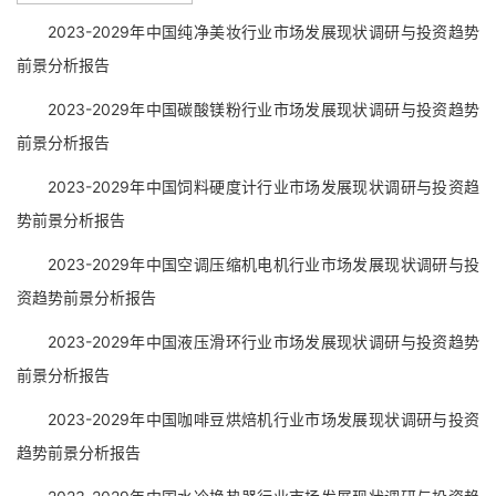
2023-2029年中国纯净美妆行业市场发展现状调研与投资趋势
前景分析报告
2023-2029年中国碳酸镁粉行业市场发展现状调研与投资趋势
前景分析报告
2023-2029年中国饲料硬度计行业市场发展现状调研与投资趋
势前景分析报告
2023-2029年中国空调压缩机电机行业市场发展现状调研与投
资趋势前景分析报告
2023-2029年中国液压滑环行业市场发展现状调研与投资趋势
前景分析报告
2023-2029年中国咖啡豆烘焙机行业市场发展现状调研与投资
趋势前景分析报告