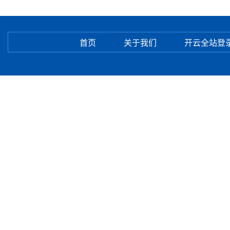
首页
关于我们
开云全站登