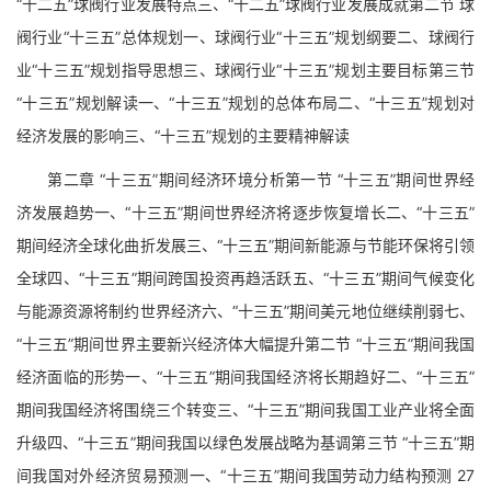
“十二五”球阀行业发展特点三、“十二五”球阀行业发展成就第二节 球
阀行业“十三五”总体规划一、球阀行业“十三五”规划纲要二、球阀行
业“十三五”规划指导思想三、球阀行业“十三五”规划主要目标第三节
“十三五”规划解读一、“十三五”规划的总体布局二、“十三五”规划对
经济发展的影响三、“十三五”规划的主要精神解读
第二章 “十三五”期间经济环境分析第一节 “十三五”期间世界经
济发展趋势一、“十三五”期间世界经济将逐步恢复增长二、“十三五”
期间经济全球化曲折发展三、“十三五”期间新能源与节能环保将引领
全球四、“十三五”期间跨国投资再趋活跃五、“十三五”期间气候变化
与能源资源将制约世界经济六、“十三五”期间美元地位继续削弱七、
“十三五”期间世界主要新兴经济体大幅提升第二节 “十三五”期间我国
经济面临的形势一、“十三五”期间我国经济将长期趋好二、“十三五”
期间我国经济将围绕三个转变三、“十三五”期间我国工业产业将全面
升级四、“十三五”期间我国以绿色发展战略为基调第三节 “十三五”期
间我国对外经济贸易预测一、“十三五”期间我国劳动力结构预测 27