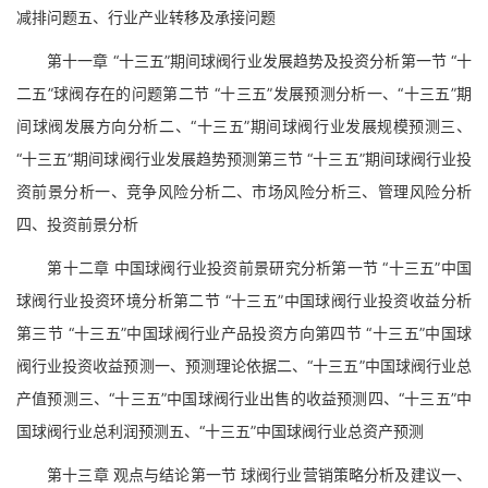
减排问题五、行业产业转移及承接问题
第十一章 “十三五”期间球阀行业发展趋势及投资分析第一节 “十
二五”球阀存在的问题第二节 “十三五”发展预测分析一、“十三五”期
间球阀发展方向分析二、“十三五”期间球阀行业发展规模预测三、
“十三五”期间球阀行业发展趋势预测第三节 “十三五”期间球阀行业投
资前景分析一、竞争风险分析二、市场风险分析三、管理风险分析
四、投资前景分析
第十二章 中国球阀行业投资前景研究分析第一节 “十三五”中国
球阀行业投资环境分析第二节 “十三五”中国球阀行业投资收益分析
第三节 “十三五”中国球阀行业产品投资方向第四节 “十三五”中国球
阀行业投资收益预测一、预测理论依据二、“十三五”中国球阀行业总
产值预测三、“十三五”中国球阀行业出售的收益预测四、“十三五”中
国球阀行业总利润预测五、“十三五”中国球阀行业总资产预测
第十三章 观点与结论第一节 球阀行业营销策略分析及建议一、