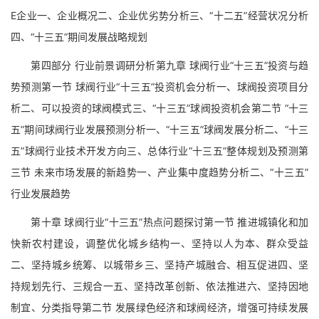
E企业一、企业概况二、企业优劣势分析三、“十二五”经营状况分析
四、“十三五”期间发展战略规划
第四部分 行业前景调研分析第九章 球阀行业“十三五”投资与趋
势预测第一节 球阀行业“十三五”投资机会分析一、球阀投资项目分
析二、可以投资的球阀模式三、“十三五”球阀投资机会第二节 “十三
五”期间球阀行业发展预测分析一、“十三五”球阀发展分析二、“十三
五”球阀行业技术开发方向三、总体行业“十三五”整体规划及预测第
三节 未来市场发展的新趋势一、产业集中度趋势分析二、“十三五”
行业发展趋势
第十章 球阀行业“十三五”热点问题探讨第一节 推进城镇化和加
快新农村建设，调整优化城乡结构一、坚持以人为本、群众受益
二、坚持城乡统筹、以城带乡三、坚持产城融合、相互促进四、坚
持规划先行、三规合一五、坚持改革创新、依法推进六、坚持因地
制宜、分类指导第二节 发展绿色经济和球阀经济，增强可持续发展