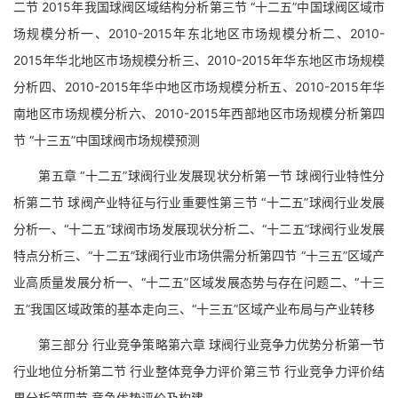
二节 2015年我国球阀区域结构分析第三节 “十二五”中国球阀区域市
场规模分析一、2010-2015年东北地区市场规模分析二、2010-
2015年华北地区市场规模分析三、2010-2015年华东地区市场规模
分析四、2010-2015年华中地区市场规模分析五、2010-2015年华
南地区市场规模分析六、2010-2015年西部地区市场规模分析第四
节 “十三五”中国球阀市场规模预测
第五章 “十二五”球阀行业发展现状分析第一节 球阀行业特性分
析第二节 球阀产业特征与行业重要性第三节 “十二五”球阀行业发展
分析一、“十二五”球阀市场发展现状分析二、“十二五”球阀行业发展
特点分析三、“十二五”球阀行业市场供需分析第四节 “十三五”区域产
业高质量发展分析一、“十二五”区域发展态势与存在问题二、“十三
五”我国区域政策的基本走向三、“十三五”区域产业布局与产业转移
第三部分 行业竞争策略第六章 球阀行业竞争力优势分析第一节
行业地位分析第二节 行业整体竞争力评价第三节 行业竞争力评价结
果分析第四节 竞争优势评价及构建