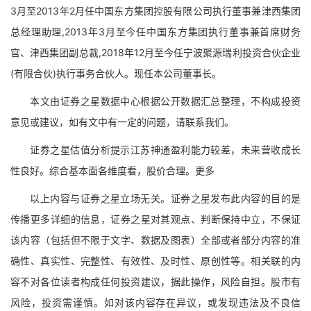
3月至2013年2月任中国东方集团控股有限公司执行董事兼津西集团
总经理助理,2013年3月至今任中国东方集团执行董事兼首席财务
官、津西集团副总裁,2018年12月至今任宁波聚源瑞利投资合伙企业
(有限合伙)执行事务合伙人。现任本公司董事长。
本文由证券之星数据中心根据公开数据汇总整理，不构成投资
意见或建议，如有文中有一定的问题，请联系我们。
证券之星估值分析提示江苏神通盈利能力较差，未来营收成长
性良好。综合基本面各维度看，股价合理。更多
以上内容与证券之星立场无关。证券之星发布此内容的目的是
传播更多详细的信息，证券之星对其观点、判断保持中立，不保证
该内容（包括但不限于文字、数据及图表）全部或者部分内容的准
确性、真实性、完整性、有效性、及时性、原创性等。相关联的内
容不对各位读者构成任何投资建议，据此操作，风险自担。股市有
风险，投资需谨慎。如对该内容存在异议，或发现违法及不良信