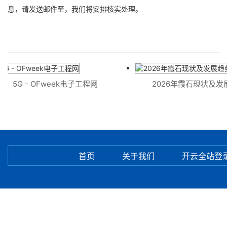
息，请发送邮件至，我们将安排核实处理。
5G - OFweek电子工程网
2026年霞石现状及发展
首页
关于我们
开云全站登