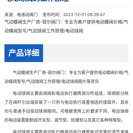
来源：
电液动阀门
发布时间：2023-12-01 08:29:47
气动蝶阀生产厂商-锐尔阀门：专业为客户提供电动蝶阀价格/气
动蝶阀型号/气动球阀工作原理/电动球阀
产品详细
气动蝶阀生产厂商-锐尔阀门：专业为客户提供电动蝶阀价格/气
动蝶阀型号/气动球阀工作原理/电动球阀图片等资讯
电动球阀主要由球阀和电动执行器两部分所组成，球阀部分除
了在阀杆引出端安装了一只供与电动执行装置相连的接盘外，其余
均与普通手动驱动球阀相同。可根据使用上的要求不同，电动球阀
的电动装置能制成开关型、调节型、防爆型以及其它各种特殊型。
电动球阀主要靠电动执行器电动执行器里电动流量的调节来操